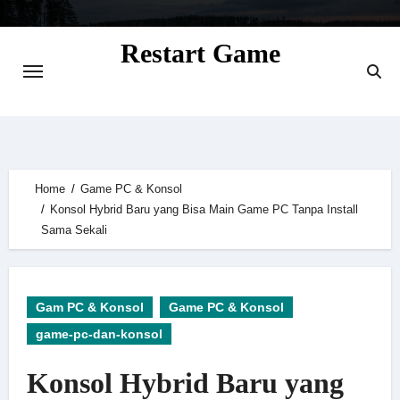
Skip
to
Restart Game
content
Situs Informasi Seputar Gamer dan
Perkembangan Game
Home
Game PC & Konsol
Konsol Hybrid Baru yang Bisa Main Game PC Tanpa Install
Sama Sekali
Gam PC & Konsol
Game PC & Konsol
game-pc-dan-konsol
Konsol Hybrid Baru yang