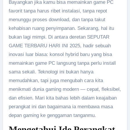
Bayangkan jika kamu bisa memainkan game PC
favorit tanpa harus ribet instalasi, tanpa repot
menunggu proses download, dan tanpa takut
kehabisan ruang penyimpanan. Sekarang, hal itu
bukan lagi mimpi. Di antara deretan SEPUTAR
GAME TERBARU HARI INI 2025, hadir sebuah
inovasi luar biasa: konsol hybrid baru yang bisa
memainkan game PC langsung tanpa perlu install
sama sekali. Teknologi ini bukan hanya
memudahkan, tapi juga mengubah cara kita
menikmati dunia gaming modern — cepat, fleksibel,
dan efisien. Mari kita bahas lebih dalam keajaiban
perangkat ini dan bagaimana ia membawa masa
depan gaming ke genggaman tanganmu.
Mengetahui Ide Perangkat