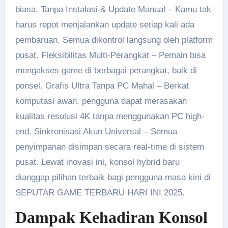
biasa. Tanpa Instalasi & Update Manual – Kamu tak
harus repot menjalankan update setiap kali ada
pembaruan. Semua dikontrol langsung oleh platform
pusat. Fleksibilitas Multi-Perangkat – Pemain bisa
mengakses game di berbagai perangkat, baik di
ponsel. Grafis Ultra Tanpa PC Mahal – Berkat
komputasi awan, pengguna dapat merasakan
kualitas resolusi 4K tanpa menggunakan PC high-
end. Sinkronisasi Akun Universal – Semua
penyimpanan disimpan secara real-time di sistem
pusat. Lewat inovasi ini, konsol hybrid baru
dianggap pilihan terbaik bagi pengguna masa kini di
SEPUTAR GAME TERBARU HARI INI 2025.
Dampak Kehadiran Konsol