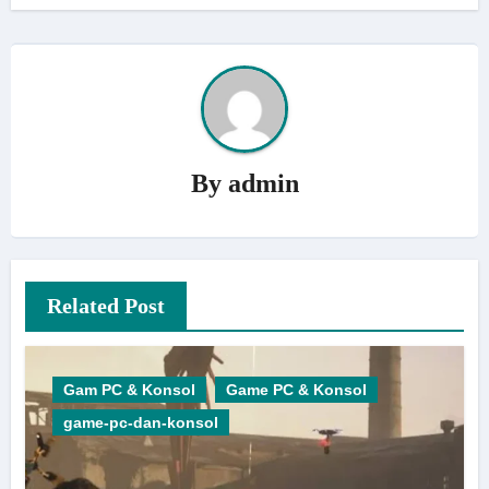
By
admin
Related Post
Gam PC & Konsol
Game PC & Konsol
game-pc-dan-konsol