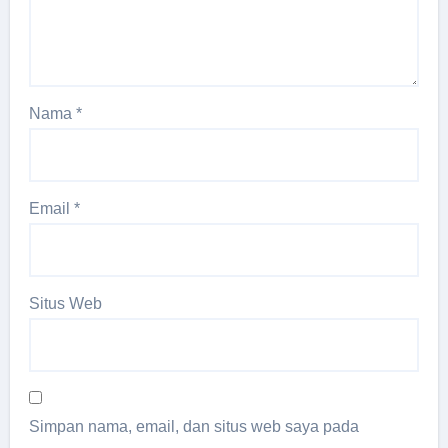
Nama
*
Email
*
Situs Web
Simpan nama, email, dan situs web saya pada