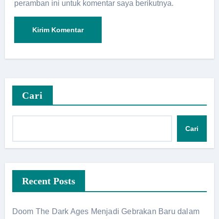
peramban ini untuk komentar saya berikutnya.
Cari
Cari
Recent Posts
Doom The Dark Ages Menjadi Gebrakan Baru dalam