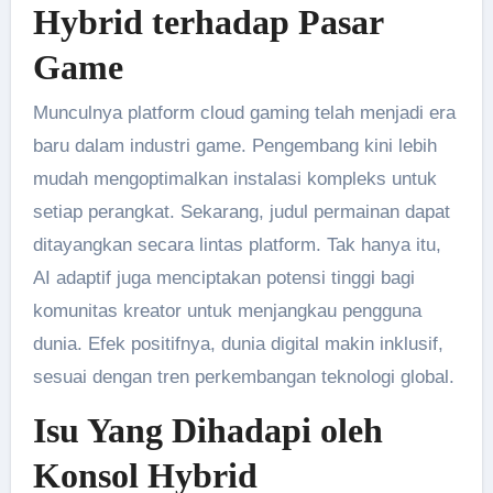
Hybrid terhadap Pasar
Game
Munculnya platform cloud gaming telah menjadi era
baru dalam industri game. Pengembang kini lebih
mudah mengoptimalkan instalasi kompleks untuk
setiap perangkat. Sekarang, judul permainan dapat
ditayangkan secara lintas platform. Tak hanya itu,
AI adaptif juga menciptakan potensi tinggi bagi
komunitas kreator untuk menjangkau pengguna
dunia. Efek positifnya, dunia digital makin inklusif,
sesuai dengan tren perkembangan teknologi global.
Isu Yang Dihadapi oleh
Konsol Hybrid