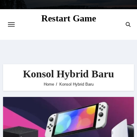
Skip
to
Restart Game
content
Situs Informasi Seputar Gamer dan
Perkembangan Game
Konsol Hybrid Baru
Home
Konsol Hybrid Baru