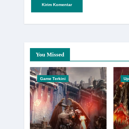
You Missed
Game Terkini
Up