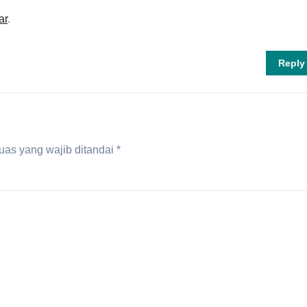
ar
.
Reply
uas yang wajib ditandai
*