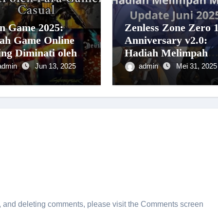
n Game 2025:
Zenless Zone Zero 1
lah Game Online
Anniversary v2.0:
ing Diminati oleh
Hadiah Melimpah
a Gamers Pro dan
Menanti di Update
admin
Jun 13, 2025
admin
Mei 31, 2025
ual
Juni 2025!
ng, and deleting comments, please visit the Comments screen