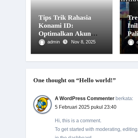
Tips Trik Rahasia
Tre
Konami ID:
Ini
Optimalkan Akun
Pal
dengan Email Baru
Par
admin
Nov 8, 2025
Cas
One thought on “Hello world!”
A WordPress Commenter
berkata:
5 Februari 2025 pukul 23:40
Hi, this is a comment.
To get started with moderating, editi
in the dashboard.