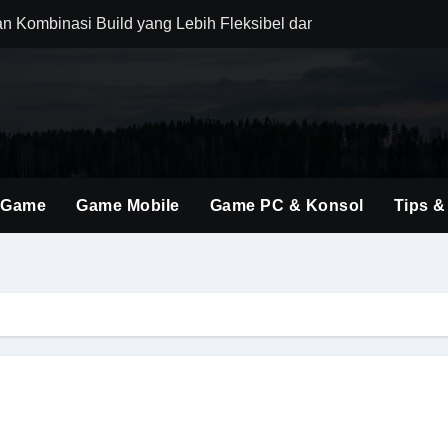
an Kombinasi Build yang Lebih Fleksibel dan Powerful
dirkan Konten Baru dengan Dunia yang Semakin Luas
i Evolusi Game Konsol dengan Atmosfer Sinematik Tinggi
ings Terbaru untuk Mendominasi Setiap Pertandingan
gubah Cara Berburu Monster dengan Mekanik Generasi Baru
 Game
Game Mobile
Game PC & Konsol
Tips &
ent Baru Membuka Banyak Kombinasi Strategi Menarik
ri Perhatian, Ini Daya Tarik Utamanya untuk Gamer FPS
 Kombinasi Aksi, Drama, dan Atmosfer Mafia Klasik yang Memik
o Terbaik Tahun Ini untuk Pemula hingga Pro Player
brakan Baru dalam Seri FPS dengan Aksi Lebih Agresif