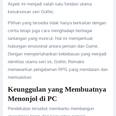
Aspek ini menjadi salah satu fondasi utama
kesuksesan seri Gothic.
Pilihan yang tersedia tidak hanya berkaitan dengan
cerita tetapi juga cara menghadapi berbagai
tantangan yang muncul. Hal ini memperkuat
hubungan emosional antara pemain dan Game.
Dengan mempertahankan kebebasan yang menjadi
identitas utama seri ini, Gothic Remake
menawarkan pengalaman RPG yang mendalam dan
memuaskan.
Keunggulan yang Membuatnya
Menonjol di PC
Pendekatan tersebut membantu membangun