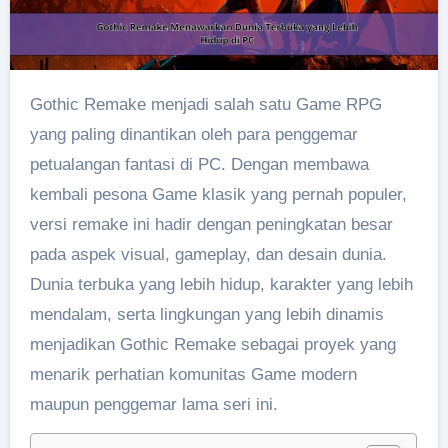
Gothic Remake menjadi salah satu Game RPG
yang paling dinantikan oleh para penggemar
petualangan fantasi di PC. Dengan membawa
kembali pesona Game klasik yang pernah populer,
versi remake ini hadir dengan peningkatan besar
pada aspek visual, gameplay, dan desain dunia.
Dunia terbuka yang lebih hidup, karakter yang lebih
mendalam, serta lingkungan yang lebih dinamis
menjadikan Gothic Remake sebagai proyek yang
menarik perhatian komunitas Game modern
maupun penggemar lama seri ini.