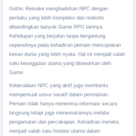
Gothic Remake menghadirkan NPC dengan
perilaku yang lebih kompleks dan realistis
dibandingkan banyak Game RPG lainnya.
Kehidupan yang berjalan tanpa bergantung
sepenuhnya pada kehadiran pemain menciptakan
kesan dunia yang lebih nyata. Hal ini menjadi salah
satu keunggulan utama yang ditawarkan oleh
Game.
Keberadaan NPC yang aktif juga membantu
memperkuat unsur naratif dalam permainan.
Pemain tidak hanya menerima informasi secara
langsung tetapi juga menemukannya melalui
pengamatan dan percakapan. Kehadiran mereka
menjadi salah satu fondasi utama dalam