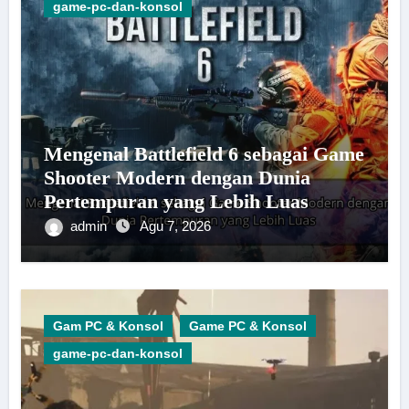
game-pc-dan-konsol
Mengenal Battlefield 6 sebagai Game
Shooter Modern dengan Dunia
Pertempuran yang Lebih Luas
admin
Agu 7, 2026
Gam PC & Konsol
Game PC & Konsol
game-pc-dan-konsol