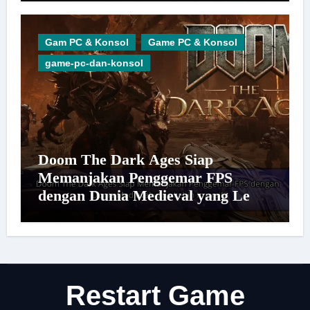
Gam PC & Konsol
Game PC & Konsol
game-pc-dan-konsol
Doom The Dark Ages Siap
Memanjakan Penggemar FPS
dengan Dunia Medieval yang Lebih
Imersif
Restart Game