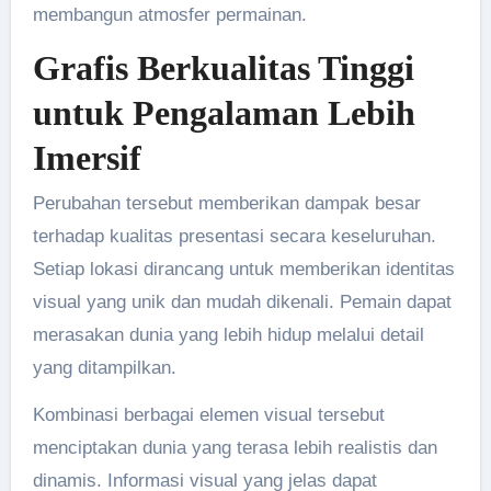
membangun atmosfer permainan.
Grafis Berkualitas Tinggi
untuk Pengalaman Lebih
Imersif
Perubahan tersebut memberikan dampak besar
terhadap kualitas presentasi secara keseluruhan.
Setiap lokasi dirancang untuk memberikan identitas
visual yang unik dan mudah dikenali. Pemain dapat
merasakan dunia yang lebih hidup melalui detail
yang ditampilkan.
Kombinasi berbagai elemen visual tersebut
menciptakan dunia yang terasa lebih realistis dan
dinamis. Informasi visual yang jelas dapat