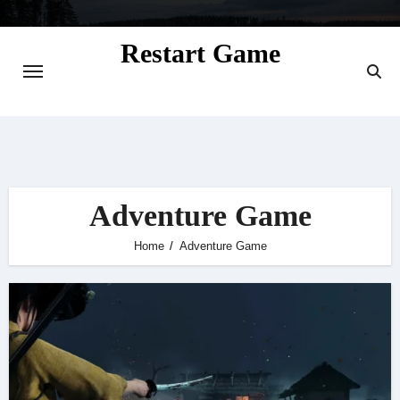
Skip
to
Restart Game
content
Situs Informasi Seputar Gamer dan
Perkembangan Game
Adventure Game
Home
Adventure Game