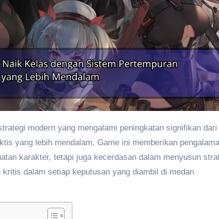
ktis yang lebih mendalam, Game ini memberikan pengalam
tan karakter, tetapi juga kecerdasan dalam menyusun strat
ih kritis dalam setiap keputusan yang diambil di medan