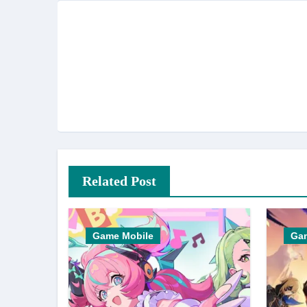
Related Post
Game Mobile
Ga