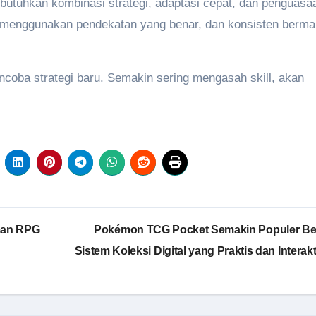
butuhkan kombinasi strategi, adaptasi cepat, dan penguasa
enggunakan pendekatan yang benar, dan konsisten berma
coba strategi baru. Semakin sering mengasah skill, akan
man RPG
Pokémon TCG Pocket Semakin Populer Be
Sistem Koleksi Digital yang Praktis dan Interakt