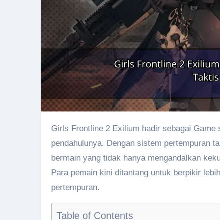
Girls Frontline 2 Exilium hadir sebagai Game strategi modern yang mengalami peningkatan signifikan dari
pendahulunya. Dengan sistem pertempuran ta
bermain yang tidak hanya mengandalkan kekua
Para pemain kini ditantang untuk berpikir leb
pertempuran.
Table of Contents