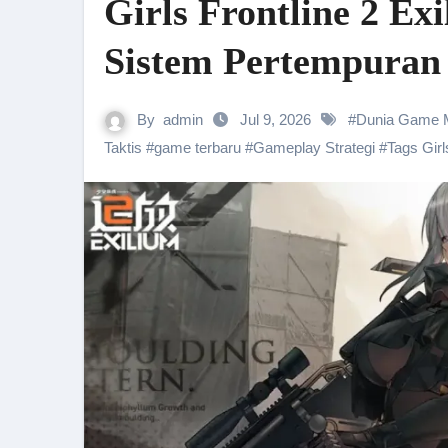
Girls Frontline 2 Ex
Sistem Pertempuran
By
admin
Jul 9, 2026
#
Dunia Game 
Taktis
#
game terbaru
#
Gameplay Strategi
#
Tags Girl