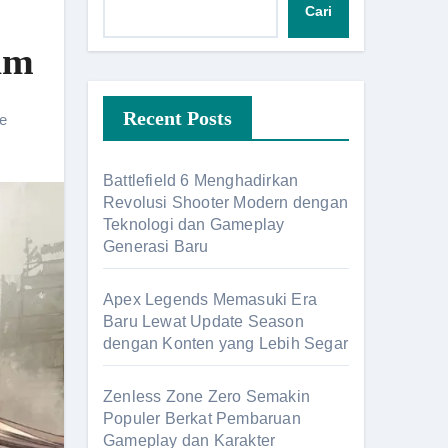
Cari
am
Recent Posts
e
Battlefield 6 Menghadirkan
Revolusi Shooter Modern dengan
Teknologi dan Gameplay
Generasi Baru
Apex Legends Memasuki Era
Baru Lewat Update Season
dengan Konten yang Lebih Segar
Zenless Zone Zero Semakin
Populer Berkat Pembaruan
Gameplay dan Karakter