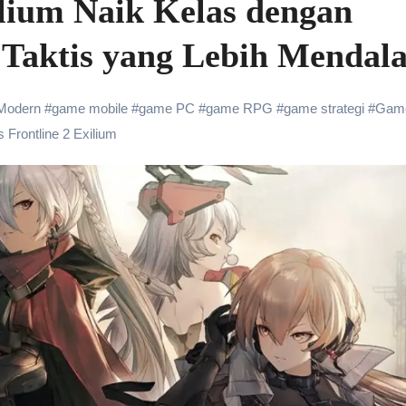
ilium Naik Kelas dengan
 Taktis yang Lebih Mendal
Modern
#
game mobile
#
game PC
#
game RPG
#
game strategi
#
Gam
s Frontline 2 Exilium