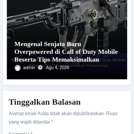
Mengenal Senjata Baru
Overpowered di Call of Duty Mobile
Beserta Tips Memaksimalkan
Potensinya
admin
Agu 4, 2026
Tinggalkan Balasan
Alamat email Anda tidak akan dipublikasikan.
Ruas
yang wajib ditandai
*