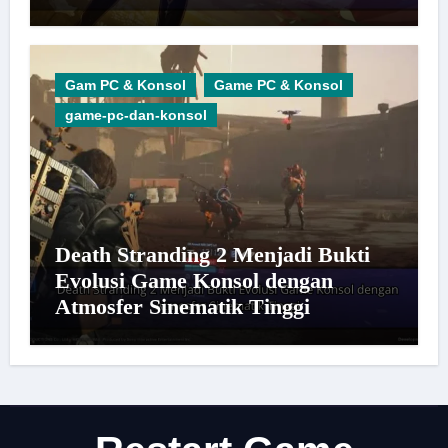
Gam PC & Konsol
Game PC & Konsol
game-pc-dan-konsol
Death Stranding 2 Menjadi Bukti
Evolusi Game Konsol dengan
Atmosfer Sinematik Tinggi