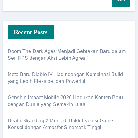
Recent Posts
Doom The Dark Ages Menjadi Gebrakan Baru dalam
Seri FPS dengan Aksi Lebih Agresif
Meta Baru Diablo IV Hadir dengan Kombinasi Build
yang Lebih Fleksibel dan Powerful
Genshin Impact Mobile 2026 Hadirkan Konten Baru
dengan Dunia yang Semakin Luas
Death Stranding 2 Menjadi Bukti Evolusi Game
Konsol dengan Atmosfer Sinematik Tinggi