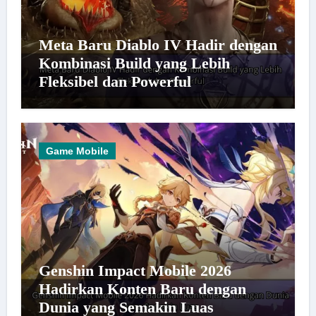
Meta Baru Diablo IV Hadir dengan
Kombinasi Build yang Lebih
Fleksibel dan Powerful
Game Mobile
Genshin Impact Mobile 2026
Hadirkan Konten Baru dengan
Dunia yang Semakin Luas