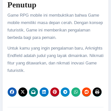
Penutup
Game RPG mobile ini membuktikan bahwa Game
mobile memiliki masa depan cerah. Dengan konsep
futuristik, Game ini memberikan pengalaman
berbeda bagi para pemain.
Untuk kamu yang ingin pengalaman baru, Arknights
Endfield adalah judul yang layak dimainkan. Nikmati
fitur yang ditawarkan, dan nikmati inovasi Game
futuristik.