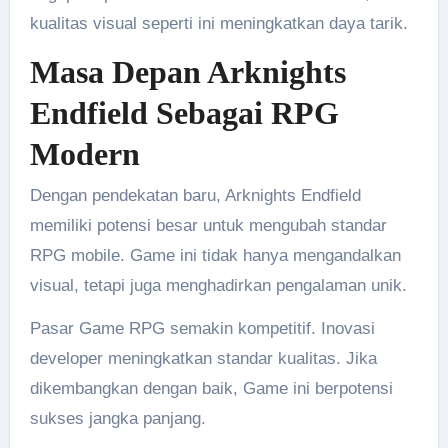
kualitas visual seperti ini meningkatkan daya tarik.
Masa Depan Arknights
Endfield Sebagai RPG
Modern
Dengan pendekatan baru, Arknights Endfield
memiliki potensi besar untuk mengubah standar
RPG mobile. Game ini tidak hanya mengandalkan
visual, tetapi juga menghadirkan pengalaman unik.
Pasar Game RPG semakin kompetitif. Inovasi
developer meningkatkan standar kualitas. Jika
dikembangkan dengan baik, Game ini berpotensi
sukses jangka panjang.