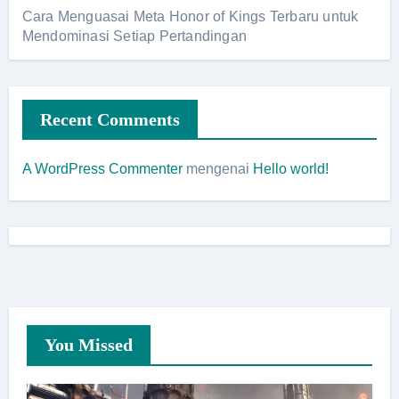
Cara Menguasai Meta Honor of Kings Terbaru untuk
Mendominasi Setiap Pertandingan
Recent Comments
A WordPress Commenter
mengenai
Hello world!
You Missed