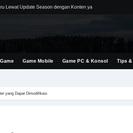
ru Lewat Update Season dengan Konten yang Lebih Segar
uler Berkat Pembaruan Gameplay dan Karakter Berkualitas
i Game Shooter Modern dengan Dunia Pertempuran yang Lebih 
ming Material Monster Hunter Wilds dengan Teknik Gameplay 
brakan Baru dalam Seri FPS dengan Aksi Lebih Agresif
 Game
Game Mobile
Game PC & Konsol
Tips &
an Kombinasi Build yang Lebih Fleksibel dan Powerful
dirkan Konten Baru dengan Dunia yang Semakin Luas
i Evolusi Game Konsol dengan Atmosfer Sinematik Tinggi
r yang Dapat Dimodifikasi
ings Terbaru untuk Mendominasi Setiap Pertandingan
olusi Shooter Modern dengan Teknologi dan Gameplay Generas