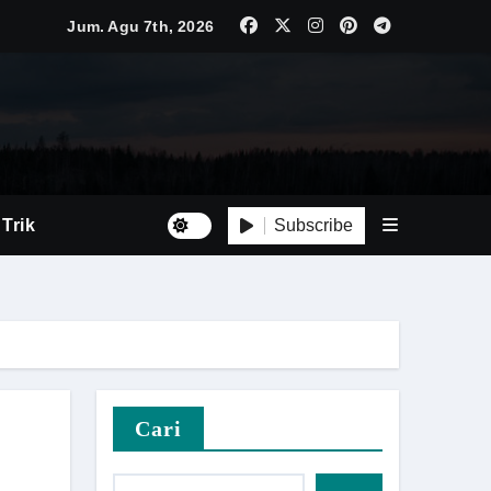
Jum. Agu 7th, 2026
Luas
Tepat
Subscribe
 Trik
i Baru
Cari