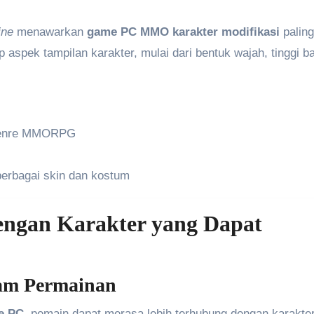
ine
menawarkan
game PC MMO karakter modifikasi
paling
 aspek tampilan karakter, mulai dari bentuk wajah, tinggi b
i genre MMORPG
berbagai skin dan kostum
ngan Karakter yang Dapat
lam Permainan
e PC
, pemain dapat merasa lebih terhubung dengan karakte