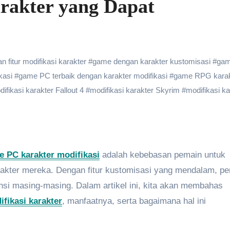
akter yang Dapat
 fitur modifikasi karakter
#
game dengan karakter kustomisasi
#
ga
kasi
#
game PC terbaik dengan karakter modifikasi
#
game RPG karak
ifikasi karakter Fallout 4
#
modifikasi karakter Skyrim
#
modifikasi ka
 PC karakter modifikasi
adalah kebebasan pemain untuk
kter mereka. Dengan fitur kustomisasi yang mendalam, p
nsi masing-masing. Dalam artikel ini, kita akan membahas
fikasi karakter
, manfaatnya, serta bagaimana hal ini