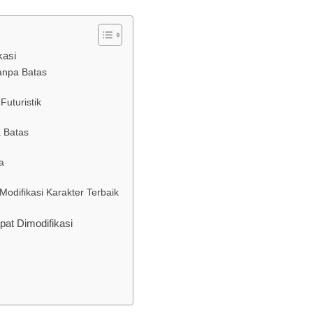
kasi
Tanpa Batas
Futuristik
 Batas
a
odifikasi Karakter Terbaik
at Dimodifikasi