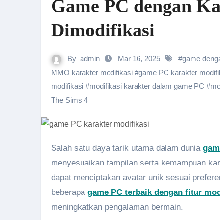
Game PC dengan Kar
Dimodifikasi
By
admin
Mar 16, 2025
#
game dengan
MMO karakter modifikasi
#
game PC karakter modifi
modifikasi
#
modifikasi karakter dalam game PC
#
mod
The Sims 4
Salah satu daya tarik utama dalam dunia
game
menyesuaikan tampilan serta kemampuan kara
dapat menciptakan avatar unik sesuai prefere
beberapa
game PC terbaik dengan fitur modi
meningkatkan pengalaman bermain.