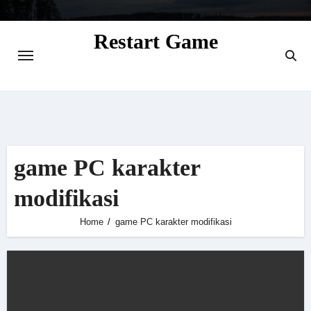
Skip
to
Restart Game
content
Situs Informasi Seputar Gamer dan
Perkembangan Game
game PC karakter
modifikasi
Home
game PC karakter modifikasi