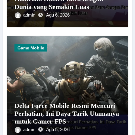
Dunia yang Semakin Luas
admin
Agu 6, 2026
Game Mobile
Delta Force Mobile Resmi Mencuri
Perhatian, Ini Daya Tarik Utamanya
untuk Gamer FPS
admin
Agu 5, 2026