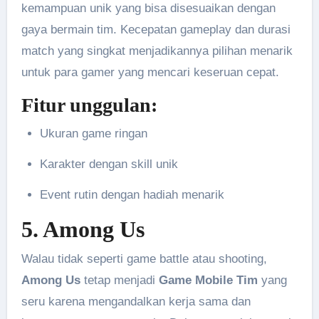
kemampuan unik yang bisa disesuaikan dengan
gaya bermain tim. Kecepatan gameplay dan durasi
match yang singkat menjadikannya pilihan menarik
untuk para gamer yang mencari keseruan cepat.
Fitur unggulan:
Ukuran game ringan
Karakter dengan skill unik
Event rutin dengan hadiah menarik
5. Among Us
Walau tidak seperti game battle atau shooting,
Among Us
tetap menjadi
Game Mobile Tim
yang
seru karena mengandalkan kerja sama dan