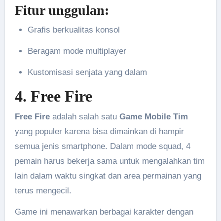
Fitur unggulan:
Grafis berkualitas konsol
Beragam mode multiplayer
Kustomisasi senjata yang dalam
4. Free Fire
Free Fire
adalah salah satu
Game Mobile Tim
yang populer karena bisa dimainkan di hampir
semua jenis smartphone. Dalam mode squad, 4
pemain harus bekerja sama untuk mengalahkan tim
lain dalam waktu singkat dan area permainan yang
terus mengecil.
Game ini menawarkan berbagai karakter dengan