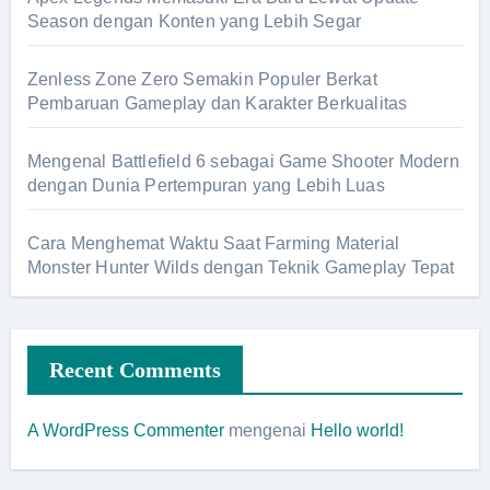
Season dengan Konten yang Lebih Segar
Zenless Zone Zero Semakin Populer Berkat
Pembaruan Gameplay dan Karakter Berkualitas
Mengenal Battlefield 6 sebagai Game Shooter Modern
dengan Dunia Pertempuran yang Lebih Luas
Cara Menghemat Waktu Saat Farming Material
Monster Hunter Wilds dengan Teknik Gameplay Tepat
Recent Comments
A WordPress Commenter
mengenai
Hello world!