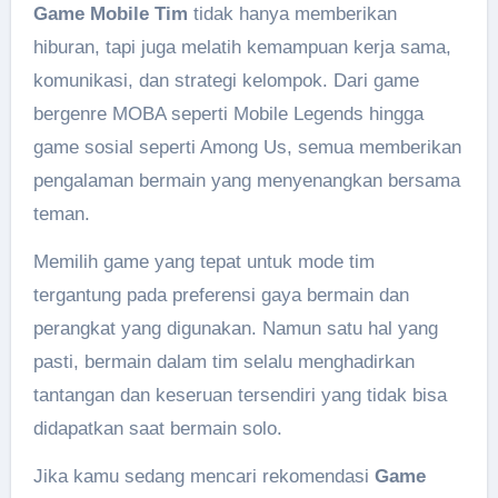
Game Mobile Tim
tidak hanya memberikan
hiburan, tapi juga melatih kemampuan kerja sama,
komunikasi, dan strategi kelompok. Dari game
bergenre MOBA seperti Mobile Legends hingga
game sosial seperti Among Us, semua memberikan
pengalaman bermain yang menyenangkan bersama
teman.
Memilih game yang tepat untuk mode tim
tergantung pada preferensi gaya bermain dan
perangkat yang digunakan. Namun satu hal yang
pasti, bermain dalam tim selalu menghadirkan
tantangan dan keseruan tersendiri yang tidak bisa
didapatkan saat bermain solo.
Jika kamu sedang mencari rekomendasi
Game