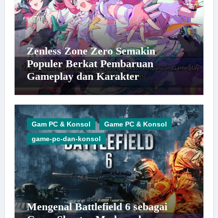
Zenless Zone Zero Semakin
Populer Berkat Pembaruan
Gameplay dan Karakter
Berkualitas
Gam PC & Konsol
Game PC & Konsol
game-pc-dan-konsol
Mengenal Battlefield 6 sebagai