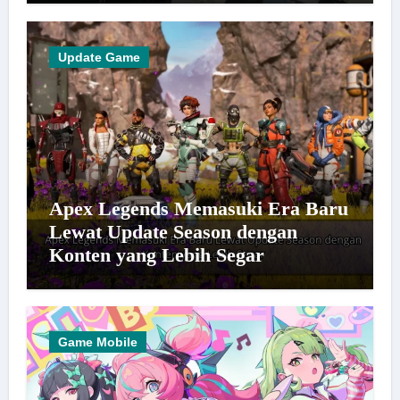
Update Game
Apex Legends Memasuki Era Baru
Lewat Update Season dengan
Konten yang Lebih Segar
Game Mobile