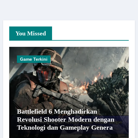
You Missed
Game Terkini
Battlefield 6 Menghadirkan
Revolusi Shooter Modern dengan
Teknologi dan Gameplay Generasi
Baru