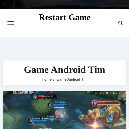
Skip
to
Restart Game
content
Situs Informasi Seputar Gamer dan
Perkembangan Game
Game Android Tim
Home
Game Android Tim