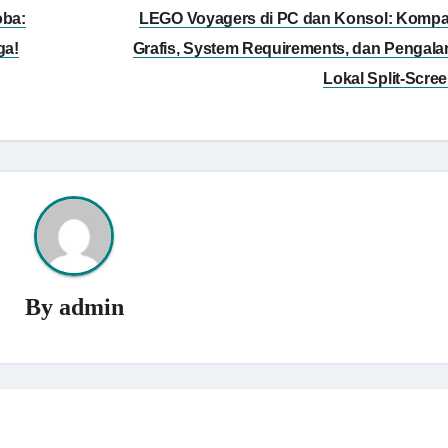
oba:
LEGO Voyagers di PC dan Konsol: Kompa
ga!
Grafis, System Requirements, dan Pengal
Lokal Split-Scre
By
admin