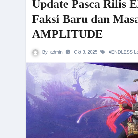
Update Pasca Rilis
Faksi Baru dan Mas
AMPLITUDE
By
admin
Okt 3, 2025
#
ENDLESS Le