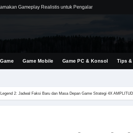
amakan Gameplay Realistis untuk Pengalaman Bermain yang L
m Combat agar Setiap Pertarungan Terasa Lebih Responsif
njakan Penggemar FPS dengan Dunia Medieval yang Lebih Im
 Wukong yang Seimbang untuk Bertahan dan Menyerang Boss 
olusi Shooter Modern dengan Teknologi dan Gameplay Generas
 Game
Game Mobile
Game PC & Konsol
Tips &
ru Lewat Update Season dengan Konten yang Lebih Segar
uler Berkat Pembaruan Gameplay dan Karakter Berkualitas
i Game Shooter Modern dengan Dunia Pertempuran yang Lebih 
Legend 2: Jadwal Faksi Baru dan Masa Depan Game Strategi 4X AMPLITU
ming Material Monster Hunter Wilds dengan Teknik Gameplay 
man Berburu Loot yang Lebih Dinamis bagi Semua Tipe Pemai