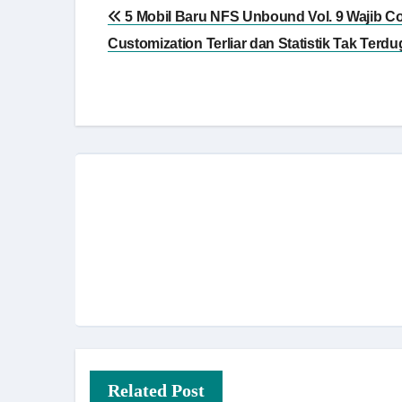
Navigasi
5 Mobil Baru NFS Unbound Vol. 9 Wajib C
pos
Customization Terliar dan Statistik Tak Terdu
Related Post