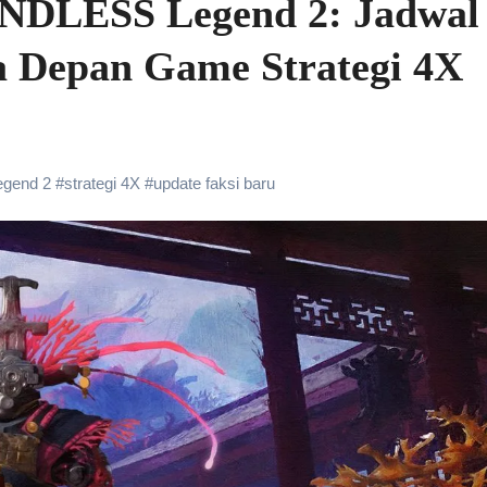
 ENDLESS Legend 2: Jadwal
a Depan Game Strategi 4X
gend 2
#
strategi 4X
#
update faksi baru