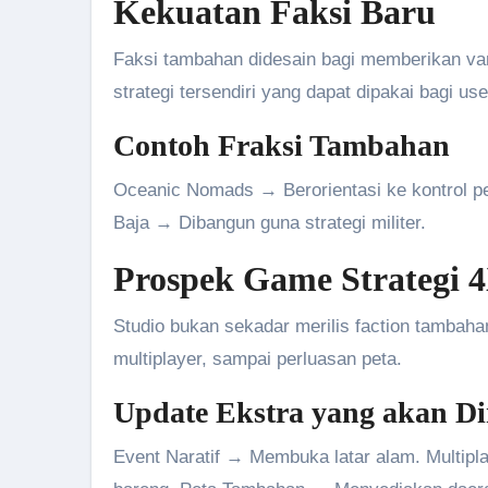
Kekuatan Faksi Baru
Faksi tambahan didesain bagi memberikan va
strategi tersendiri yang dapat dipakai bagi use
Contoh Fraksi Tambahan
Oceanic Nomads → Berorientasi ke kontrol per
Baja → Dibangun guna strategi militer.
Prospek Game Strategi 
Studio bukan sekadar merilis faction tambah
multiplayer, sampai perluasan peta.
Update Ekstra yang akan Dir
Event Naratif → Membuka latar alam. Multip