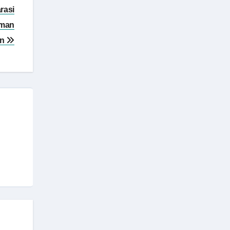
rasi
aman
en