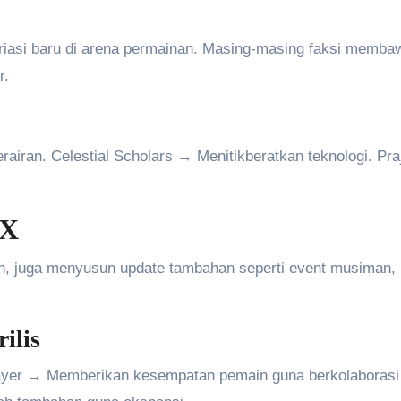
riasi baru di arena permainan. Masing-masing faksi memba
r.
airan. Celestial Scholars → Menitikberatkan teknologi. Praj
4X
an, juga menyusun update tambahan seperti event musiman,
ilis
layer → Memberikan kesempatan pemain guna berkolaborasi