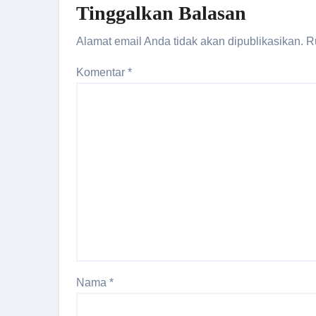
Tinggalkan Balasan
Alamat email Anda tidak akan dipublikasikan.
R
Komentar
*
Nama
*