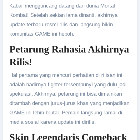
Kabar mengguncang datang dari dunia Mortal
Kombat! Setelah sekian lama dinanti, akhirnya
update terbaru resmi rilis dan langsung bikin
komunitas GAME ini heboh.
Petarung Rahasia Akhirnya
Rilis!
Hal pertama yang mencuri perhatian di rilisan ini
adalah hadirnya fighter tersembunyi yang dulu jadi
spekulasi. Akhirnya, petarung ini bisa dimainkan
ditambah dengan jurus-jurus khas yang menjadikan
GAME ini lebih brutal. Pemain langsung ramai di
media sosial karena update ini dirilis.
Skin Legendaris Comeback