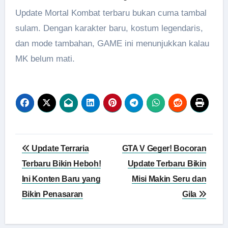
Update Mortal Kombat terbaru bukan cuma tambal
sulam. Dengan karakter baru, kostum legendaris,
dan mode tambahan, GAME ini menunjukkan kalau
MK belum mati.
Navigasi
Update Terraria
GTA V Geger! Bocoran
pos
Terbaru Bikin Heboh!
Update Terbaru Bikin
Ini Konten Baru yang
Misi Makin Seru dan
Bikin Penasaran
Gila