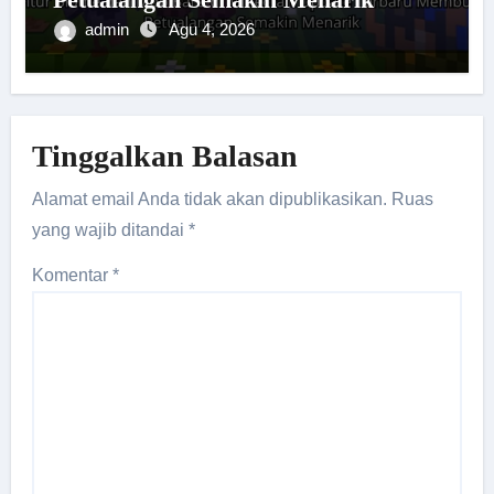
admin
Agu 4, 2026
Tinggalkan Balasan
Alamat email Anda tidak akan dipublikasikan.
Ruas
yang wajib ditandai
*
Komentar
*