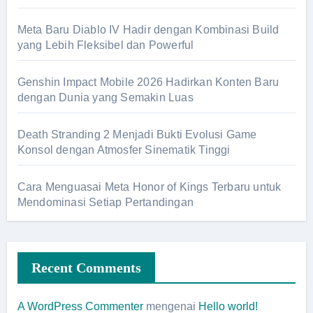
Meta Baru Diablo IV Hadir dengan Kombinasi Build
yang Lebih Fleksibel dan Powerful
Genshin Impact Mobile 2026 Hadirkan Konten Baru
dengan Dunia yang Semakin Luas
Death Stranding 2 Menjadi Bukti Evolusi Game
Konsol dengan Atmosfer Sinematik Tinggi
Cara Menguasai Meta Honor of Kings Terbaru untuk
Mendominasi Setiap Pertandingan
Recent Comments
A WordPress Commenter
mengenai
Hello world!