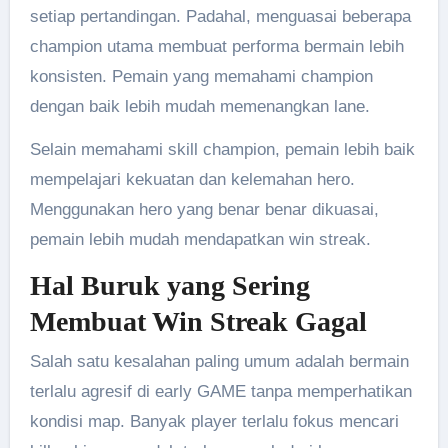
setiap pertandingan. Padahal, menguasai beberapa
champion utama membuat performa bermain lebih
konsisten. Pemain yang memahami champion
dengan baik lebih mudah memenangkan lane.
Selain memahami skill champion, pemain lebih baik
mempelajari kekuatan dan kelemahan hero.
Menggunakan hero yang benar benar dikuasai,
pemain lebih mudah mendapatkan win streak.
Hal Buruk yang Sering
Membuat Win Streak Gagal
Salah satu kesalahan paling umum adalah bermain
terlalu agresif di early GAME tanpa memperhatikan
kondisi map. Banyak player terlalu fokus mencari