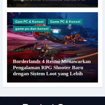
Trainer
Gam PC & Konsol
Game PC & Konsol
game-pc-dan-konsol
Borderlands 4 Resmi Menawarkan
Pengalaman RPG Shooter Baru
dengan Sistem Loot yang Lebih
Variatif