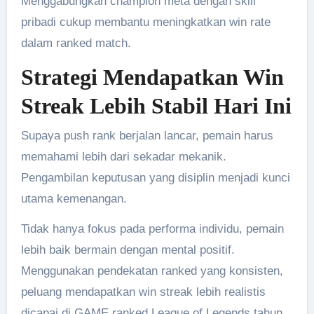
Menggabungkan champion meta dengan skill
pribadi cukup membantu meningkatkan win rate
dalam ranked match.
Strategi Mendapatkan Win
Streak Lebih Stabil Hari Ini
Supaya push rank berjalan lancar, pemain harus
memahami lebih dari sekadar mekanik.
Pengambilan keputusan yang disiplin menjadi kunci
utama kemenangan.
Tidak hanya fokus pada performa individu, pemain
lebih baik bermain dengan mental positif.
Menggunakan pendekatan ranked yang konsisten,
peluang mendapatkan win streak lebih realistis
dicapai di GAME ranked League of Legends tahun