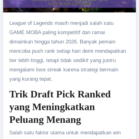
League of Legends masih menjadi salah satu
GAME MOBA paling kompetitif dan ramai
dimainkan hingga tahun 2026. Banyak pemain
mencoba push rank setiap hari demi mendapatkan
tier lebih tinggi, tetapi tidak sedikit yang justru
mengalami lose streak karena strategi bermain
yang kurang tepat.
Trik Draft Pick Ranked
yang Meningkatkan
Peluang Menang
Salah satu faktor utama untuk mendapatkan win