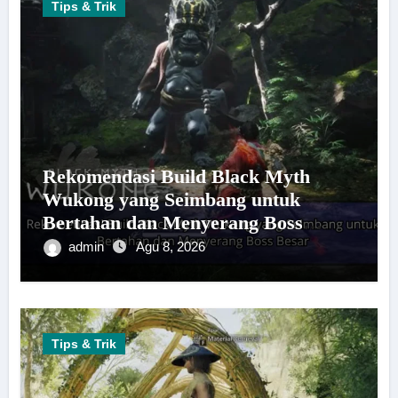
Tips & Trik
Rekomendasi Build Black Myth
Wukong yang Seimbang untuk
Bertahan dan Menyerang Boss
Besar
admin
Agu 8, 2026
Tips & Trik