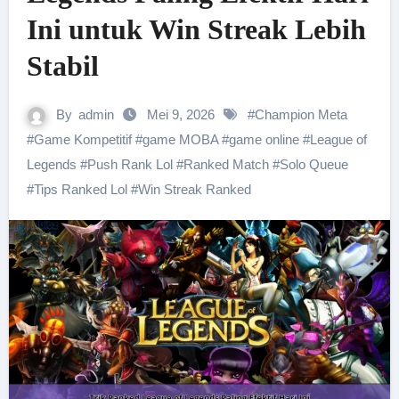
Ini untuk Win Streak Lebih
Stabil
By
admin
Mei 9, 2026
#
Champion Meta
#
Game Kompetitif
#
game MOBA
#
game online
#
League of
Legends
#
Push Rank Lol
#
Ranked Match
#
Solo Queue
#
Tips Ranked Lol
#
Win Streak Ranked