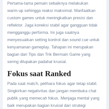
Pertama-tama pemain sebaiknya melakukan
warm‑up sehingga reaksi maksimal. Manfaatkan
custom games untuk meningkatkan presisi dan
reflektor. Jaga koneksi stabil agar gangguan tidak
mengganggu performa. Ini juga saatnya
menyesuaikan setting kontrol dan sound cue untuk
kenyamanan gameplay. Tahapan ini merupakan
bagian dari Tips dan Trik Bermain Game yang
sering dilupakan padahal krusial.
Fokus saat Ranked
Pada saat match, pelihara fokus agar tetap stabil.
Singkirkan negativitas dan jangan membuka chat
publik yang memecah fokus. Menjaga mental yang
baik merupakan bagian krusial dari strategi