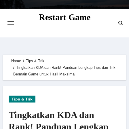
Skip
to
Restart Game
content
Situs Informasi Seputar Gamer dan
Perkembangan Game
Home
Tips & Trik
Tingkatkan KDA dan Rank! Panduan Lengkap Tips dan Trik
Bermain Game untuk Hasil Maksimal
Tips & Trik
Tingkatkan KDA dan
Rank! Panduan Lengkap