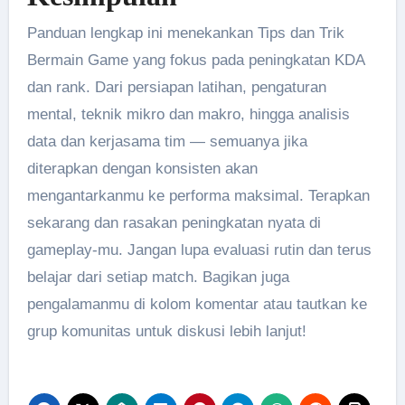
Panduan lengkap ini menekankan Tips dan Trik
Bermain Game yang fokus pada peningkatan KDA
dan rank. Dari persiapan latihan, pengaturan
mental, teknik mikro dan makro, hingga analisis
data dan kerjasama tim — semuanya jika
diterapkan dengan konsisten akan
mengantarkanmu ke performa maksimal. Terapkan
sekarang dan rasakan peningkatan nyata di
gameplay-mu. Jangan lupa evaluasi rutin dan terus
belajar dari setiap match. Bagikan juga
pengalamanmu di kolom komentar atau tautkan ke
grup komunitas untuk diskusi lebih lanjut!