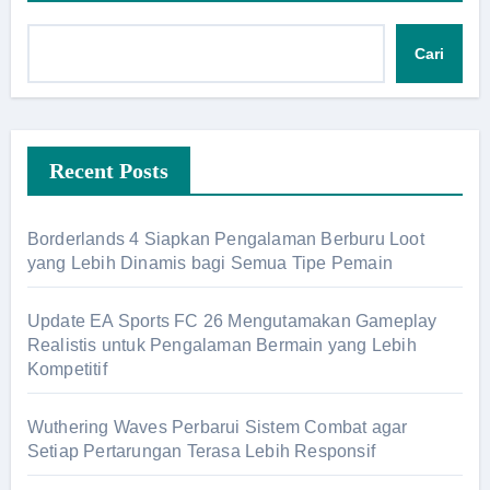
Cari
Recent Posts
Borderlands 4 Siapkan Pengalaman Berburu Loot
yang Lebih Dinamis bagi Semua Tipe Pemain
Update EA Sports FC 26 Mengutamakan Gameplay
Realistis untuk Pengalaman Bermain yang Lebih
Kompetitif
Wuthering Waves Perbarui Sistem Combat agar
Setiap Pertarungan Terasa Lebih Responsif