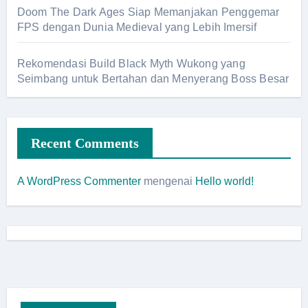
Doom The Dark Ages Siap Memanjakan Penggemar
FPS dengan Dunia Medieval yang Lebih Imersif
Rekomendasi Build Black Myth Wukong yang
Seimbang untuk Bertahan dan Menyerang Boss Besar
Recent Comments
A WordPress Commenter
mengenai
Hello world!