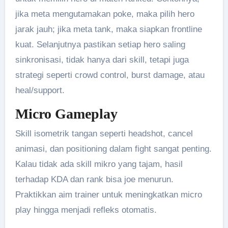
jika meta mengutamakan poke, maka pilih hero
jarak jauh; jika meta tank, maka siapkan frontline
kuat. Selanjutnya pastikan setiap hero saling
sinkronisasi, tidak hanya dari skill, tetapi juga
strategi seperti crowd control, burst damage, atau
heal/support.
Micro Gameplay
Skill isometrik tangan seperti headshot, cancel
animasi, dan positioning dalam fight sangat penting.
Kalau tidak ada skill mikro yang tajam, hasil
terhadap KDA dan rank bisa joe menurun.
Praktikkan aim trainer untuk meningkatkan micro
play hingga menjadi refleks otomatis.