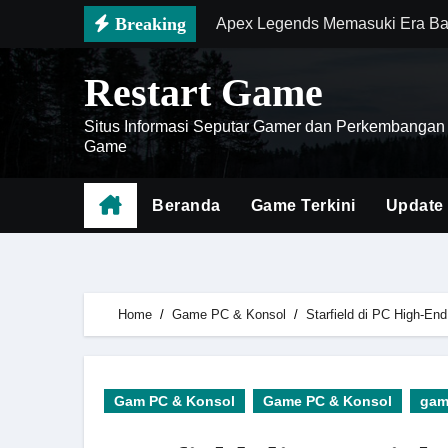
Skip
Breaking
Apex Legends Memasuki Era Ba
to
Zenless Zone Zero Semakin Pop
content
Restart Game
Mengenal Battlefield 6 sebaga
Situs Informasi Seputar Gamer dan Perkembangan
Cara Menghemat Waktu Saat Far
Game
Doom The Dark Ages Menjadi Ge
Beranda
Game Terkini
Update
Meta Baru Diablo IV Hadir deng
Genshin Impact Mobile 2026 Ha
Death Stranding 2 Menjadi Bukt
Home
Game PC & Konsol
Starfield di PC High-En
Cara Menguasai Meta Honor of K
Battlefield 6 Menghadirkan Rev
Gam PC & Konsol
Game PC & Konsol
gam