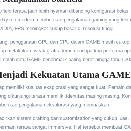
ield terasa jauh lebih nyaman dibanding konfigurasi kelas
n Ryzen modern memberikan pengalaman gaming yang lebih
IDIA, FPS meningkat cukup besar di resolusi tinggi.
hilang, penggunaan GPU dan CPU dalam GAME masih cukup
etap melakukan tweak grafis demi mendapatkan performa opt
i salah satu GAME benchmark paling berat hingga tahun 20
g Menjadi Kekuatan Utama GAME
etap memiliki kualitas eksplorasi yang sangat kuat. Pemain d
ng dikunjungi terasa memiliki identitas masing masing. Kon
erikan pengalaman eksplorasi yang memuaskan.
hadirkan sistem crafting dan customization yang cukup luas.
 bermain terasa sangat immersive. Hal tersebut membuat G