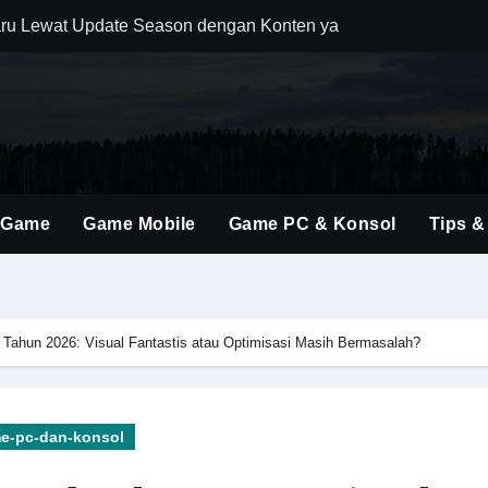
ru Lewat Update Season dengan Konten yang Lebih Segar
uler Berkat Pembaruan Gameplay dan Karakter Berkualitas
i Game Shooter Modern dengan Dunia Pertempuran yang Lebih 
ming Material Monster Hunter Wilds dengan Teknik Gameplay 
brakan Baru dalam Seri FPS dengan Aksi Lebih Agresif
 Game
Game Mobile
Game PC & Konsol
Tips &
an Kombinasi Build yang Lebih Fleksibel dan Powerful
dirkan Konten Baru dengan Dunia yang Semakin Luas
i Evolusi Game Konsol dengan Atmosfer Sinematik Tinggi
d Tahun 2026: Visual Fantastis atau Optimisasi Masih Bermasalah?
ings Terbaru untuk Mendominasi Setiap Pertandingan
olusi Shooter Modern dengan Teknologi dan Gameplay Generas
e-pc-dan-konsol