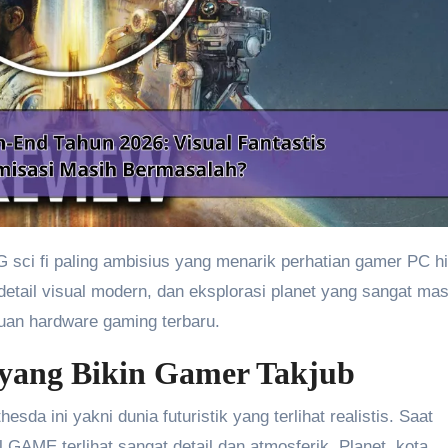
etail visual modern, dan eksplorasi planet yang sangat masi
uan hardware gaming terbaru.
 yang Bikin Gamer Takjub
sda ini yakni dunia futuristik yang terlihat realistis. Saat
l GAME terlihat sangat detail dan atmosferik. Planet, kota