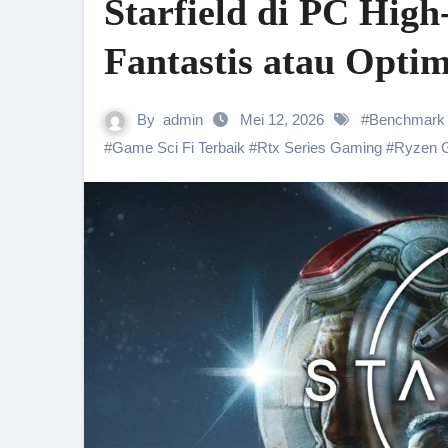
Starfield di PC Hig
Fantastis atau Opti
By
admin
Mei 12, 2026
#
Benchmark S
#
Game Sci Fi Terbaik
#
Rtx Series Gaming
#
Ryzen 