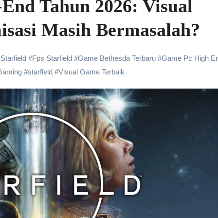
h-End Tahun 2026: Visual
misasi Masih Bermasalah?
tarfield
#
Fps Starfield
#
Game Bethesda Terbaru
#
Game Pc High E
Gaming
#
starfield
#
Visual Game Terbaik