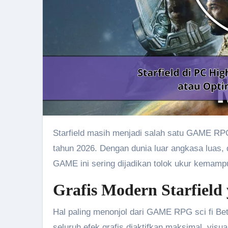
Starfield masih menjadi salah satu GAME RPG sci fi paling ambisius yang menarik perhatian gamer PC hingga
tahun 2026. Dengan dunia luar angkasa luas, d
GAME ini sering dijadikan tolok ukur kemamp
Grafis Modern Starfield
Hal paling menonjol dari GAME RPG sci fi Bethe
seluruh efek grafis diaktifkan maksimal, visua