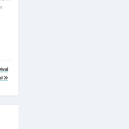
n
ival
ol