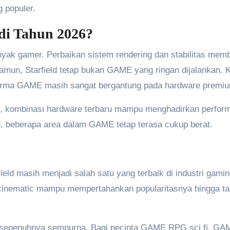
g populer.
i Tahun 2026?
yak gamer. Perbaikan sistem rendering dan stabilitas mem
mun, Starfield tetap bukan GAME yang ringan dijalankan. K
erforma GAME masih sangat bergantung pada hardware premi
u, kombinasi hardware terbaru mampu menghadirkan perfor
 beberapa area dalam GAME tetap terasa cukup berat.
field masih menjadi salah satu yang terbaik di industri gamin
l cinematic mampu mempertahankan popularitasnya hingga t
um sepenuhnya sempurna. Bagi pecinta GAME RPG sci fi, GAM