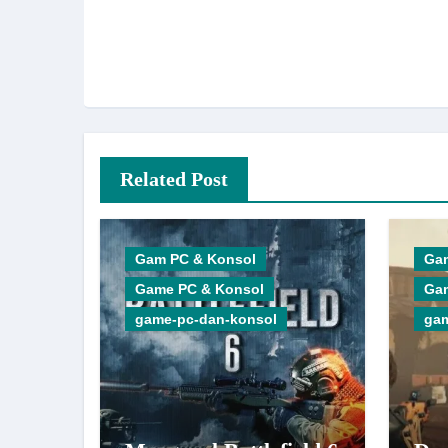
Related Post
Gam PC & Konsol
Ga
Game PC & Konsol
Ga
game-pc-dan-konsol
gam