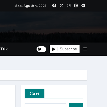
Sab. Agu 8th, 2026
Luas
Tepat
Subscribe
 Trik
i Baru
Cari