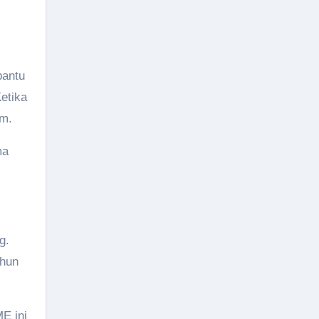
bantu
etika
um.
ma
g.
ahun
E ini