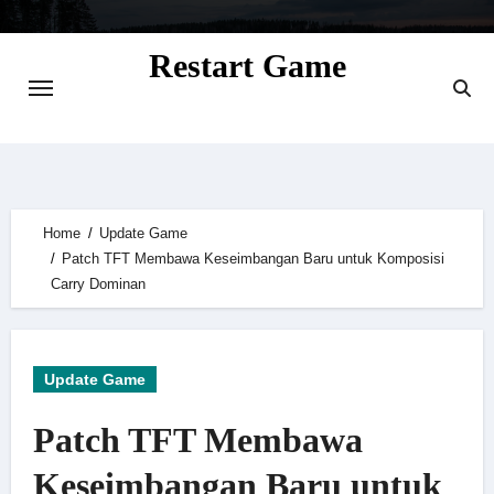
Skip
to
Restart Game
content
Situs Informasi Seputar Gamer dan
Perkembangan Game
Home
Update Game
Patch TFT Membawa Keseimbangan Baru untuk Komposisi
Carry Dominan
Update Game
Patch TFT Membawa
Keseimbangan Baru untuk