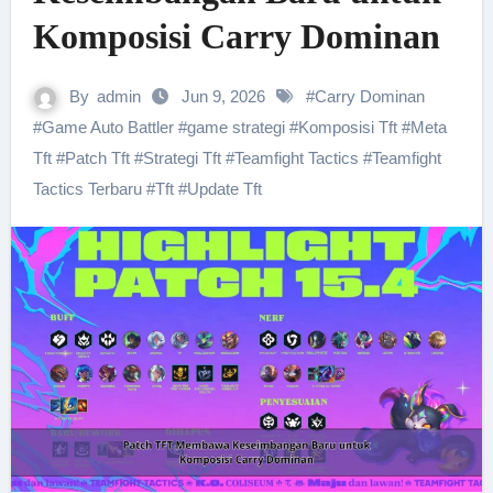
Komposisi Carry Dominan
By
admin
Jun 9, 2026
#
Carry Dominan
#
Game Auto Battler
#
game strategi
#
Komposisi Tft
#
Meta
Tft
#
Patch Tft
#
Strategi Tft
#
Teamfight Tactics
#
Teamfight
Tactics Terbaru
#
Tft
#
Update Tft