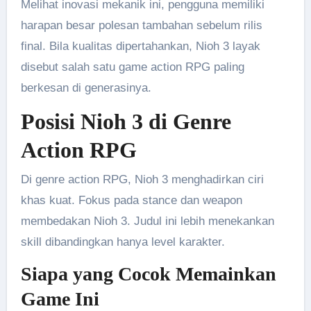
Melihat inovasi mekanik ini, pengguna memiliki
harapan besar polesan tambahan sebelum rilis
final. Bila kualitas dipertahankan, Nioh 3 layak
disebut salah satu game action RPG paling
berkesan di generasinya.
Posisi Nioh 3 di Genre
Action RPG
Di genre action RPG, Nioh 3 menghadirkan ciri
khas kuat. Fokus pada stance dan weapon
membedakan Nioh 3. Judul ini lebih menekankan
skill dibandingkan hanya level karakter.
Siapa yang Cocok Memainkan
Game Ini