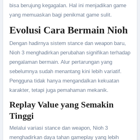
bisa berujung kegagalan. Hal ini menjadikan game
yang memuaskan bagi penikmat game sulit.
Evolusi Cara Bermain Nioh
Dengan hadirnya sistem stance dan weapon baru,
Nioh 3 menghadirkan perubahan signifikan terhadap
pengalaman bermain. Alur pertarungan yang
sebelumnya sudah menantang kini lebih variatif.
Pengguna tidak hanya mengandalkan kekuatan
karakter, tetapi juga pemahaman mekanik.
Replay Value yang Semakin
Tinggi
Melalui variasi stance dan weapon, Nioh 3
menghadirkan daya tahan gameplay yang lebih