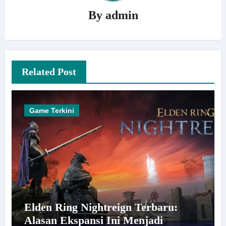
By
admin
Related Post
Game Terkini
Elden Ring Nightreign Terbaru:
Alasan Ekspansi Ini Menjadi