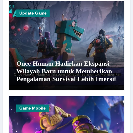
Update Game
Once Human Hadirkan Ekspansi
Wilayah Baru untuk Memberikan
Pengalaman Survival Lebih Imersif
Game Mobile