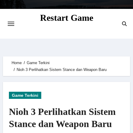
Skip
to
Restart Game
content
Situs Informasi Seputar Gamer dan
Perkembangan Game
Home
Game Terkini
Nioh 3 Perlihatkan Sistem Stance dan Weapon Baru
Game Terkini
Nioh 3 Perlihatkan Sistem
Stance dan Weapon Baru