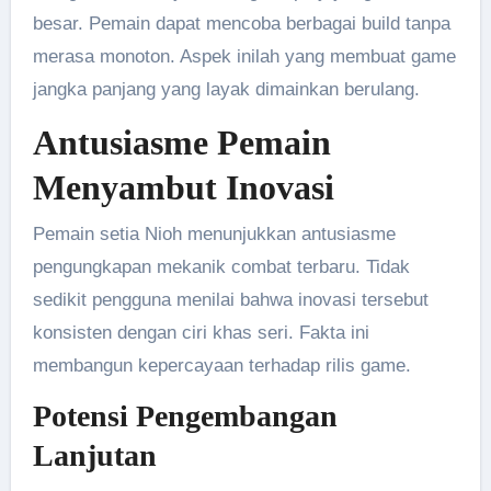
besar. Pemain dapat mencoba berbagai build tanpa
merasa monoton. Aspek inilah yang membuat game
jangka panjang yang layak dimainkan berulang.
Antusiasme Pemain
Menyambut Inovasi
Pemain setia Nioh menunjukkan antusiasme
pengungkapan mekanik combat terbaru. Tidak
sedikit pengguna menilai bahwa inovasi tersebut
konsisten dengan ciri khas seri. Fakta ini
membangun kepercayaan terhadap rilis game.
Potensi Pengembangan
Lanjutan