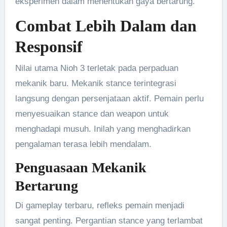
eksperimen dalam menentukan gaya bertarung.
Combat Lebih Dalam dan
Responsif
Nilai utama Nioh 3 terletak pada perpaduan
mekanik baru. Mekanik stance terintegrasi
langsung dengan persenjataan aktif. Pemain perlu
menyesuaikan stance dan weapon untuk
menghadapi musuh. Inilah yang menghadirkan
pengalaman terasa lebih mendalam.
Penguasaan Mekanik
Bertarung
Di gameplay terbaru, refleks pemain menjadi
sangat penting. Pergantian stance yang terlambat