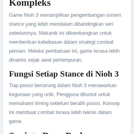
Kompleks
Game Nioh 3 menampilkan pengembangan sistem
stance yang lebih mendalam dibandingkan seri
sebelumnya. Mekanik ini dikembangkan untuk
memberikan kebebasan dalam strategi combat
pemain. Melalui pembaruan ini, game terasa lebih
dinamis sejak awal pertempuran.
Fungsi Setiap Stance di Nioh 3
Tiap posisi bertarung dalam Nioh 3 menawarkan
kegunaan yang unik. Pengguna dituntut untuk
memahami timing sebelum beralih posisi. Konsep
ini membuat combat terasa lebih teknis dalam
game.