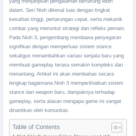
yang menjanjikan pengalaman bertarung lebih
dalam. Seri Nioh dikenal luas dengan tingkat
kesulitan tinggi, pertarungan cepat, serta mekanik
combat yang menuntut strategi dan refleks pemain.
Pada Nioh 3, pengembang membawa penyegaran
signifikan dengan memperluas sistem stance
sekaligus menambahkan variasi senjata baru yang
membuat gameplay terasa semakin kompleks dan
menantang. Artikel ini akan membahas secara
lengkap bagaimana Nioh 3 memperlihatkan sistem
stance dan weapon baru, dampaknya terhadap
gameplay, serta alasan mengapa game ini sangat
dinantikan oleh komunitas.
Table of Contents