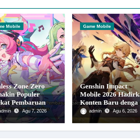
me Mobile
Game Mobile
less Zone Zero
Genshin Impact
akin Populer
Mobile 2026 Hadirk
rkat Pembaruan
Konten Baru denga
meplay dan
Dunia yang Semaki
admin
Agu 7, 2026
admin
Agu 6, 2026
akter Berkualitas
Luas