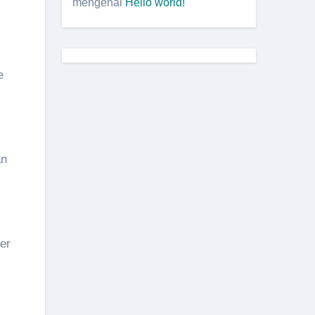
mengenai
Hello world!
e
an
er