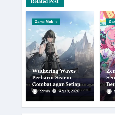
Related Post
Game Mobile
Ga
Wuthering Waves
Zen
Perbarui Sistem
Sem
Combat agar Setiap
Be
Pertarungan Terasa
Ga
admin
Agu 8, 2026
Lebih Responsif
Kar