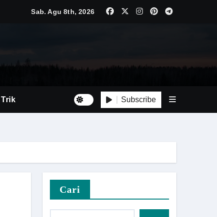
ebih Kompetitif
Sab. Agu 8th, 2026
ersif
Besar
i Baru
Subscribe
 Trik
Luas
Tepat
n
Cari