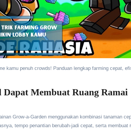
ral Dapat Membuat Ruang Ramai
ermainan Grow-a-Garden menggunakan kombinasi tanaman cep
basnya, tempo penantian berubah-jadi cepat, serta membuat 