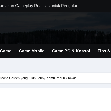
amakan Gameplay Realistis untuk Pengalaman Bermain yang L
m Combat agar Setiap Pertarungan Terasa Lebih Responsif
njakan Penggemar FPS dengan Dunia Medieval yang Lebih Im
 Wukong yang Seimbang untuk Bertahan dan Menyerang Boss 
olusi Shooter Modern dengan Teknologi dan Gameplay Generas
 Game
Game Mobile
Game PC & Konsol
Tips &
ru Lewat Update Season dengan Konten yang Lebih Segar
uler Berkat Pembaruan Gameplay dan Karakter Berkualitas
i Game Shooter Modern dengan Dunia Pertempuran yang Lebih 
 Grow a Garden yang Bikin Lobby Kamu Penuh Crowds
ming Material Monster Hunter Wilds dengan Teknik Gameplay 
man Berburu Loot yang Lebih Dinamis bagi Semua Tipe Pemai