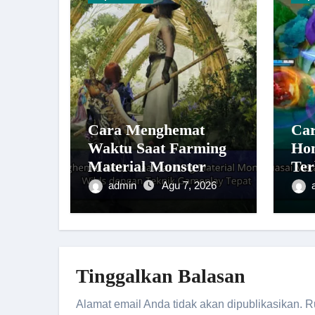
Cara Menghemat
Car
Waktu Saat Farming
Hon
Material Monster
Ter
Hunter Wilds dengan
Men
admin
Agu 7, 2026
Teknik Gameplay
Per
Tepat
Tinggalkan Balasan
Alamat email Anda tidak akan dipublikasikan.
R