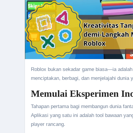
Roblox bukan sekadar game biasa—ia adalah wadah kreativitas di mana pemain dari seluruh dunia dapat
menciptakan, berbagi, dan menjelajahi dunia
Memulai Eksperimen Ino
Tahapan pertama bagi membangun dunia fanta
Aplikasi yang satu ini adalah tool bawaan yan
player rancang.