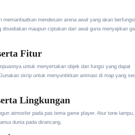
lah memanfaatkan mendesain arena awal yang akan berfungs
ng disediakan maupun ciptakan dari awal guna menyajikan g
erta Fitur
puannya untuk menyertakan objek dan fungsi yang dapat
Gunakan skrip untuk menyuntikkan animasi di map yang se
erta Lingkungan
gun atmosfer pada pas tema game player. Atur tone lampu, f
uansa dunia pada dirancang.