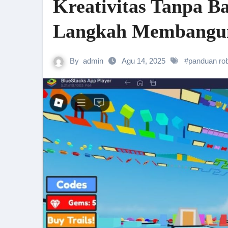
Kreativitas Tanpa B
Langkah Membangun
By
admin
Agu 14, 2025
#
panduan ro