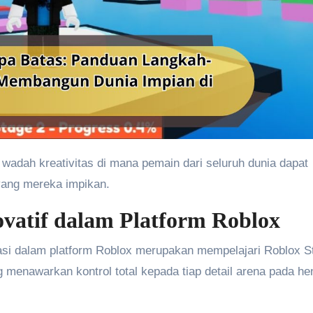
 yang mereka impikan.
vatif dalam Platform Roblox
si dalam platform Roblox merupakan mempelajari Roblox St
g menawarkan kontrol total kepada tiap detail arena pada h