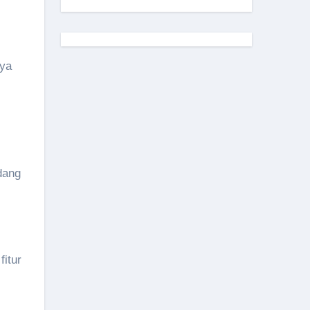
i
aya
dang
itur