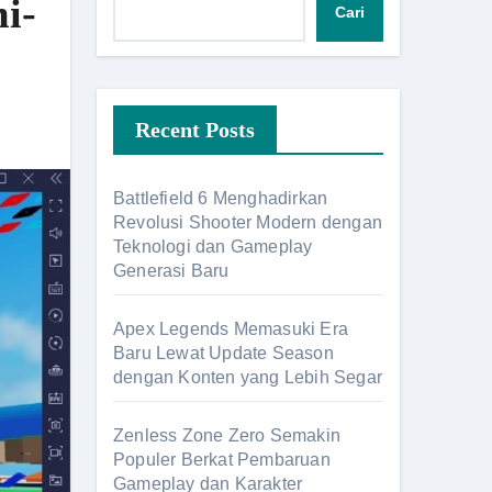
i-
Cari
Recent Posts
Battlefield 6 Menghadirkan
Revolusi Shooter Modern dengan
Teknologi dan Gameplay
Generasi Baru
Apex Legends Memasuki Era
Baru Lewat Update Season
dengan Konten yang Lebih Segar
Zenless Zone Zero Semakin
Populer Berkat Pembaruan
Gameplay dan Karakter