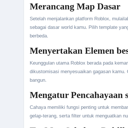
Merancang Map Dasar
Setelah menjalankan platform Roblox, mulai
sebagai dasar world kamu. Pilih template ya
berbeda.
Menyertakan Elemen bes
Keunggulan utama Roblox berada pada kemam
dikustomisasi menyesuaikan gagasan kamu. 
bangun.
Mengatur Pencahayaan s
Cahaya memiliki fungsi penting untuk memban
gelap-terang, serta filter untuk menguatkan n