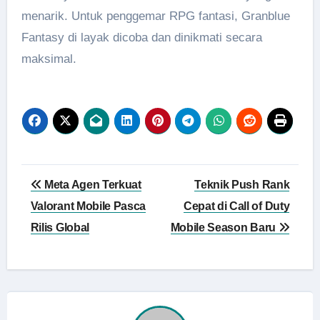
menarik. Untuk penggemar RPG fantasi, Granblue
Fantasy di layak dicoba dan dinikmati secara
maksimal.
Navigasi
Meta Agen Terkuat
Teknik Push Rank
pos
Valorant Mobile Pasca
Cepat di Call of Duty
Rilis Global
Mobile Season Baru