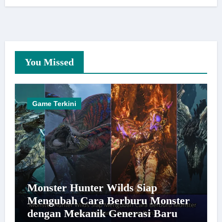
You Missed
Game Terkini
Monster Hunter Wilds Siap
Mengubah Cara Berburu Monster
dengan Mekanik Generasi Baru