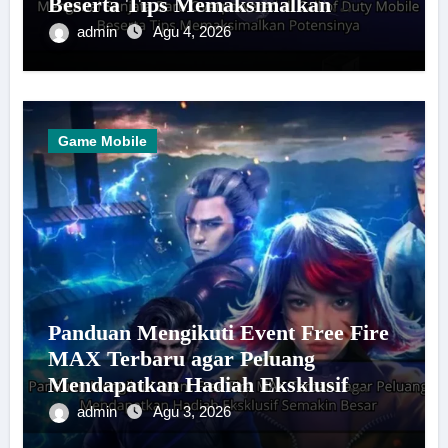
Beserta Tips Memaksimalkan
Potensinya
admin
Agu 4, 2026
Game Mobile
Panduan Mengikuti Event Free Fire
MAX Terbaru agar Peluang
Mendapatkan Hadiah Eksklusif
Semakin Besar
admin
Agu 3, 2026