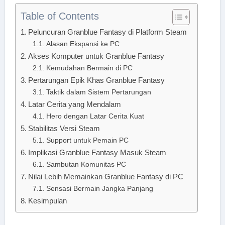
Table of Contents
Peluncuran Granblue Fantasy di Platform Steam
Alasan Ekspansi ke PC
Akses Komputer untuk Granblue Fantasy
Kemudahan Bermain di PC
Pertarungan Epik Khas Granblue Fantasy
Taktik dalam Sistem Pertarungan
Latar Cerita yang Mendalam
Hero dengan Latar Cerita Kuat
Stabilitas Versi Steam
Support untuk Pemain PC
Implikasi Granblue Fantasy Masuk Steam
Sambutan Komunitas PC
Nilai Lebih Memainkan Granblue Fantasy di PC
Sensasi Bermain Jangka Panjang
Kesimpulan