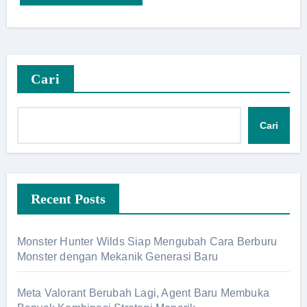
Cari
Cari
Recent Posts
Monster Hunter Wilds Siap Mengubah Cara Berburu
Monster dengan Mekanik Generasi Baru
Meta Valorant Berubah Lagi, Agent Baru Membuka