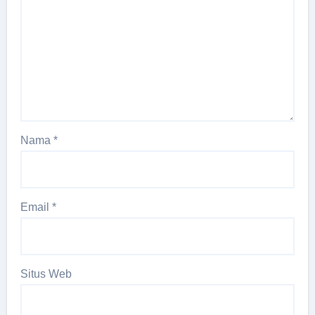
Nama
*
Email
*
Situs Web