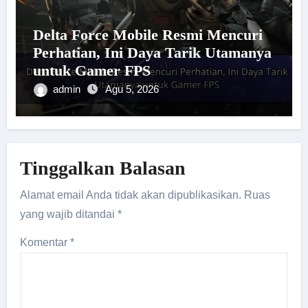
Delta Force Mobile Resmi Mencuri
Perhatian, Ini Daya Tarik Utamanya
untuk Gamer FPS
admin
Agu 5, 2026
Tinggalkan Balasan
Alamat email Anda tidak akan dipublikasikan.
Ruas
yang wajib ditandai
*
Komentar
*