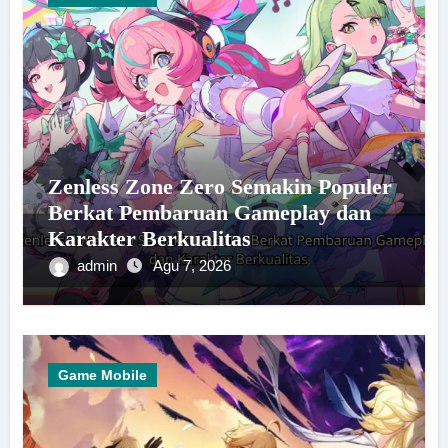
Zenless Zone Zero Semakin Populer
Berkat Pembaruan Gameplay dan
Karakter Berkualitas
admin
Agu 7, 2026
Game Mobile