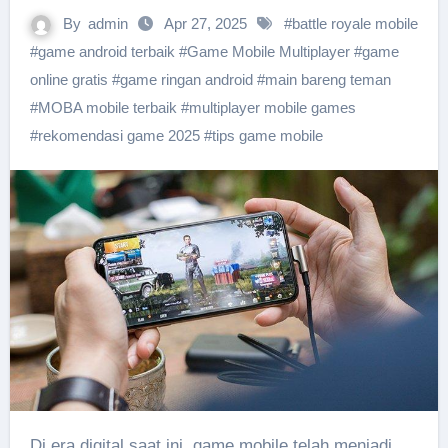
By
admin
Apr 27, 2025
#
battle royale mobile
#
game android terbaik
#
Game Mobile Multiplayer
#
game
online gratis
#
game ringan android
#
main bareng teman
#
MOBA mobile terbaik
#
multiplayer mobile games
#
rekomendasi game 2025
#
tips game mobile
Di era digital saat ini, game mobile telah menjadi