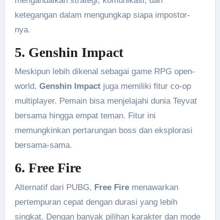
mengandalkan strategi, komunikasi, dan
ketegangan dalam mengungkap siapa impostor-
nya.
5.
Genshin Impact
Meskipun lebih dikenal sebagai game RPG open-
world,
Genshin Impact
juga memiliki fitur co-op
multiplayer. Pemain bisa menjelajahi dunia Teyvat
bersama hingga empat teman. Fitur ini
memungkinkan pertarungan boss dan eksplorasi
bersama-sama.
6.
Free Fire
Alternatif dari PUBG,
Free Fire
menawarkan
pertempuran cepat dengan durasi yang lebih
singkat. Dengan banyak pilihan karakter dan mode