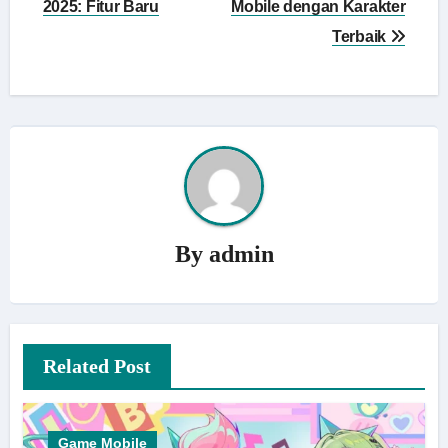
pos
2025: Fitur Baru
Mobile dengan Karakter
Terbaik
By
admin
Related Post
Game Mobile