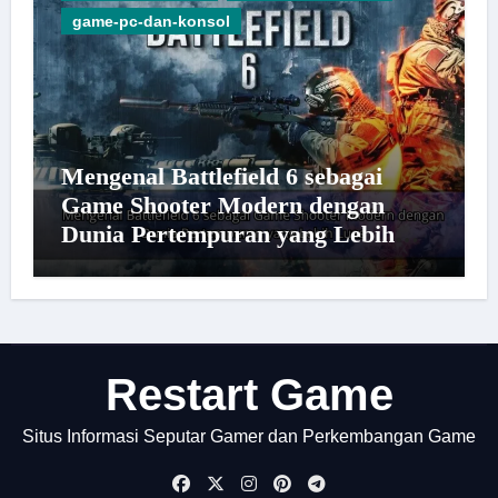
game-pc-dan-konsol
Mengenal Battlefield 6 sebagai
Game Shooter Modern dengan
Dunia Pertempuran yang Lebih
Luas
Restart Game
Situs Informasi Seputar Gamer dan Perkembangan Game