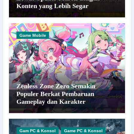
Konten yang Lebih Segar
Game Mobile
Zenless Zone Zero Semakin
Populer Berkat Pembaruan
Gameplay dan Karakter
Berkualitas
Gam PC & Konsol
Game PC & Konsol