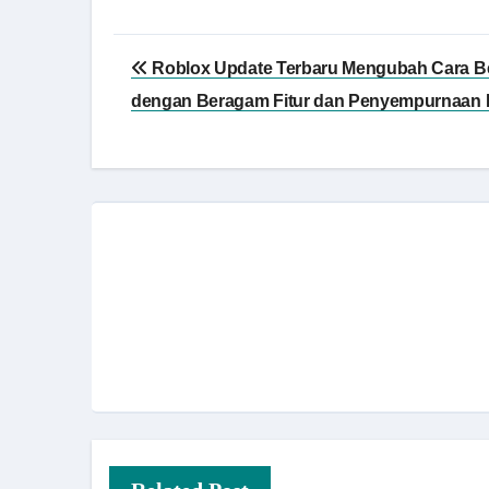
Navigasi
Roblox Update Terbaru Mengubah Cara B
pos
dengan Beragam Fitur dan Penyempurnaan 