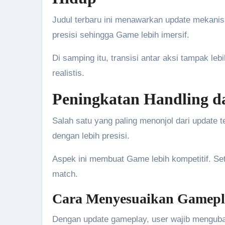
Judul terbaru ini menawarkan update mekanis
presisi sehingga Game lebih imersif.
Di samping itu, transisi antar aksi tampak le
realistis.
Peningkatan Handling d
Salah satu yang paling menonjol dari update 
dengan lebih presisi.
Aspek ini membuat Game lebih kompetitif. Se
match.
Cara Menyesuaikan Gamepl
Dengan update gameplay, user wajib mengubah