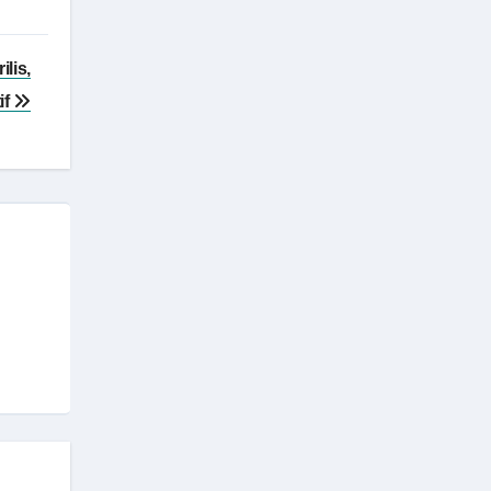
ilis,
if