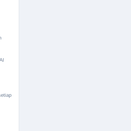
m
AI
setiap