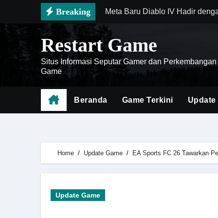
Skip
Breaking
Meta Baru Diablo IV Hadir deng
to
Genshin Impact Mobile 2026 Ha
content
Restart Game
Death Stranding 2 Menjadi Bukt
Situs Informasi Seputar Gamer dan Perkembangan
Cara Menguasai Meta Honor of K
Game
Monster Hunter Wilds Siap Men
Beranda
Game Terkini
Update
Meta Valorant Berubah Lagi, Ag
Delta Force Mobile Resmi Mencu
Preview Mafia The Old Country,
Home
Update Game
EA Sports FC 26 Tawarkan P
Strategi Build Zenless Zone Zer
Doom The Dark Ages Menjadi Ge
Update Game