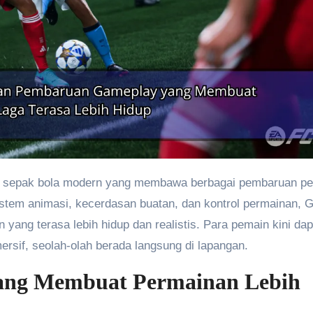
stem animasi, kecerdasan buatan, dan kontrol permainan,
yang terasa lebih hidup dan realistis. Para pemain kini dap
rsif, seolah-olah berada langsung di lapangan.
ang Membuat Permainan Lebih