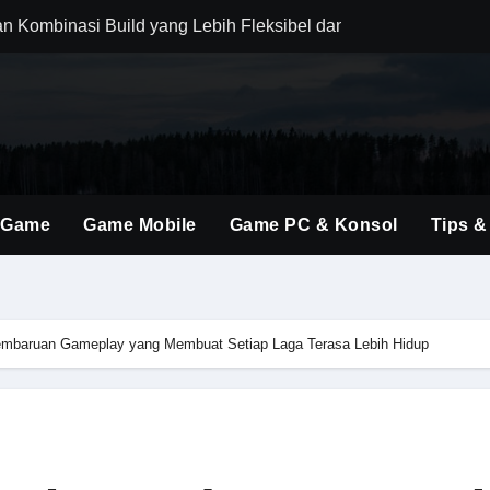
an Kombinasi Build yang Lebih Fleksibel dan Powerful
dirkan Konten Baru dengan Dunia yang Semakin Luas
i Evolusi Game Konsol dengan Atmosfer Sinematik Tinggi
ings Terbaru untuk Mendominasi Setiap Pertandingan
gubah Cara Berburu Monster dengan Mekanik Generasi Baru
 Game
Game Mobile
Game PC & Konsol
Tips &
ent Baru Membuka Banyak Kombinasi Strategi Menarik
ri Perhatian, Ini Daya Tarik Utamanya untuk Gamer FPS
 Kombinasi Aksi, Drama, dan Atmosfer Mafia Klasik yang Memik
embaruan Gameplay yang Membuat Setiap Laga Terasa Lebih Hidup
o Terbaik Tahun Ini untuk Pemula hingga Pro Player
brakan Baru dalam Seri FPS dengan Aksi Lebih Agresif