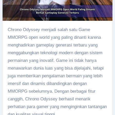
Chrono Odyssey menjadi salah satu Game
MMORPG open world yang paling dinanti karena
menghadirkan gameplay generasi terbaru yang
menggabungkan teknologi modern dengan sistem
permainan yang inovatif. Game ini tidak hanya
menawarkan dunia luas yang bisa dijelajahi, tetapi
juga memberikan pengalaman bermain yang lebih
imersif dan dinamis dibandingkan dengan
MMORPG sebelumnya. Dengan berbagai fitur
canggih, Chrono Odyssey berhasil menarik
perhatian para gamer yang menginginkan tantangan
dan kualitas visual tinggi.