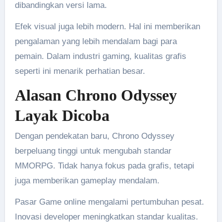
dibandingkan versi lama.
Efek visual juga lebih modern. Hal ini memberikan
pengalaman yang lebih mendalam bagi para
pemain. Dalam industri gaming, kualitas grafis
seperti ini menarik perhatian besar.
Alasan Chrono Odyssey
Layak Dicoba
Dengan pendekatan baru, Chrono Odyssey
berpeluang tinggi untuk mengubah standar
MMORPG. Tidak hanya fokus pada grafis, tetapi
juga memberikan gameplay mendalam.
Pasar Game online mengalami pertumbuhan pesat.
Inovasi developer meningkatkan standar kualitas.