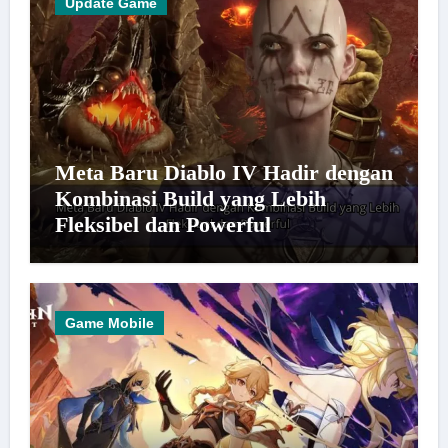
Update Game
Meta Baru Diablo IV Hadir dengan
Kombinasi Build yang Lebih
Fleksibel dan Powerful
Game Mobile