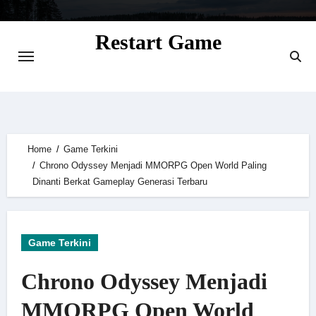
Skip
to
Restart Game
content
Situs Informasi Seputar Gamer dan
Perkembangan Game
Home
Game Terkini
Chrono Odyssey Menjadi MMORPG Open World Paling
Dinanti Berkat Gameplay Generasi Terbaru
Game Terkini
Chrono Odyssey Menjadi
MMORPG Open World