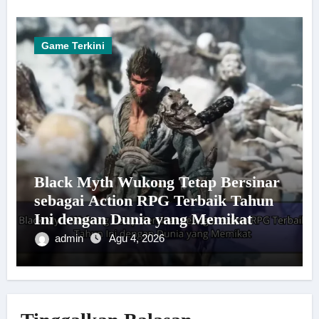
Game Terkini
Black Myth Wukong Tetap Bersinar
sebagai Action RPG Terbaik Tahun
Ini dengan Dunia yang Memikat
admin
Agu 4, 2026