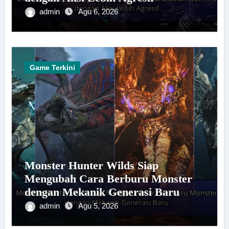
admin
Agu 6, 2026
Game Terkini
Monster Hunter Wilds Siap
Mengubah Cara Berburu Monster
dengan Mekanik Generasi Baru
admin
Agu 5, 2026