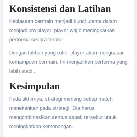
Konsistensi dan Latihan
Kebiasaan bermain menjadi kunci utama dalam
menjadi pro player. player wajib meningkatkan
performa secara teratur.
Dengan latihan yang rutin, player akan menguasai
kemampuan bermain. Ini menjadikan performa yang
lebih stabil.
Kesimpulan
Pada akhirnya, strategi menang setiap match
menekankan pada strategi. Dia harus
mengombinasikan semua aspek tersebut untuk
meningkatkan kemenangan.