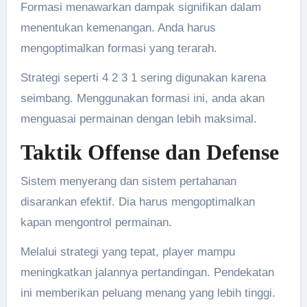
Formasi menawarkan dampak signifikan dalam
menentukan kemenangan. Anda harus
mengoptimalkan formasi yang terarah.
Strategi seperti 4 2 3 1 sering digunakan karena
seimbang. Menggunakan formasi ini, anda akan
menguasai permainan dengan lebih maksimal.
Taktik Offense dan Defense
Sistem menyerang dan sistem pertahanan
disarankan efektif. Dia harus mengoptimalkan
kapan mengontrol permainan.
Melalui strategi yang tepat, player mampu
meningkatkan jalannya pertandingan. Pendekatan
ini memberikan peluang menang yang lebih tinggi.