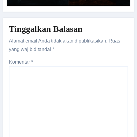
Tinggalkan Balasan
Alamat email Anda tidak akan dipublikasikan.
Ruas
yang wajib ditandai
*
Komentar
*