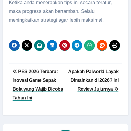
Ketika anda menerapkan tips ini secara teratur,
maka progress akan bertambah. Selalu
meningkatkan strategi agar lebih maksimal.
Navigasi
PES 2026 Terbaru:
Apakah Palworld Layak
pos
Inovasi Game Sepak
Dimainkan di 2026? Ini
Bola yang Wajib Dicoba
Review Jujurnya
Tahun Ini