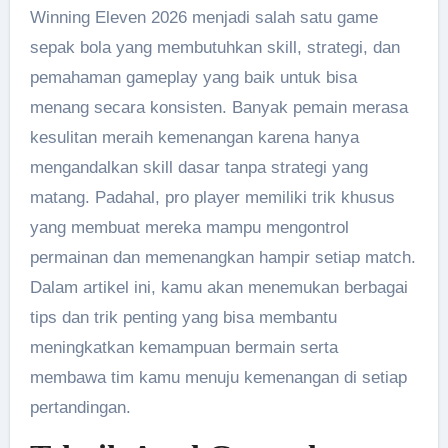
Winning Eleven 2026 menjadi salah satu game
sepak bola yang membutuhkan skill, strategi, dan
pemahaman gameplay yang baik untuk bisa
menang secara konsisten. Banyak pemain merasa
kesulitan meraih kemenangan karena hanya
mengandalkan skill dasar tanpa strategi yang
matang. Padahal, pro player memiliki trik khusus
yang membuat mereka mampu mengontrol
permainan dan memenangkan hampir setiap match.
Dalam artikel ini, kamu akan menemukan berbagai
tips dan trik penting yang bisa membantu
meningkatkan kemampuan bermain serta
membawa tim kamu menuju kemenangan di setiap
pertandingan.