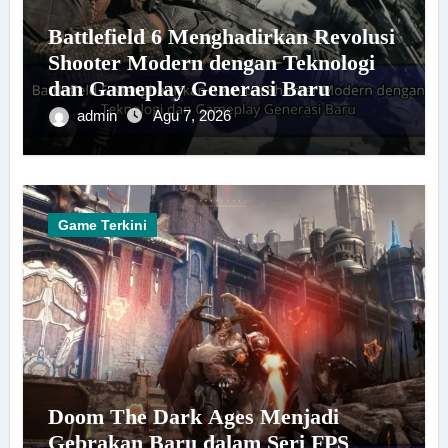
Battlefield 6 Menghadirkan Revolusi
Shooter Modern dengan Teknologi
dan Gameplay Generasi Baru
admin
Agu 7, 2026
Game Terkini
Doom The Dark Ages Menjadi
Gebrakan Baru dalam Seri FPS