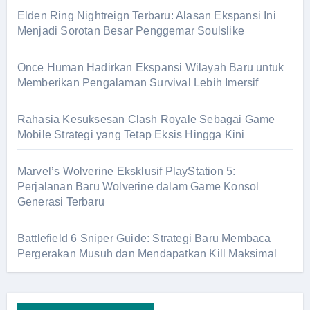
Elden Ring Nightreign Terbaru: Alasan Ekspansi Ini
Menjadi Sorotan Besar Penggemar Soulslike
Once Human Hadirkan Ekspansi Wilayah Baru untuk
Memberikan Pengalaman Survival Lebih Imersif
Rahasia Kesuksesan Clash Royale Sebagai Game
Mobile Strategi yang Tetap Eksis Hingga Kini
Marvel’s Wolverine Eksklusif PlayStation 5:
Perjalanan Baru Wolverine dalam Game Konsol
Generasi Terbaru
Battlefield 6 Sniper Guide: Strategi Baru Membaca
Pergerakan Musuh dan Mendapatkan Kill Maksimal