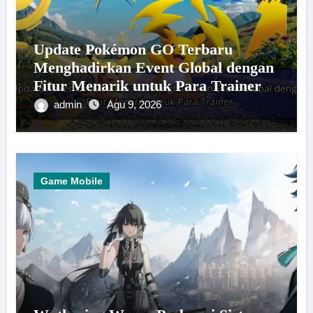
Update Pokémon GO Terbaru
Menghadirkan Event Global dengan
Fitur Menarik untuk Para Trainer
admin
Agu 9, 2026
Game Mobile