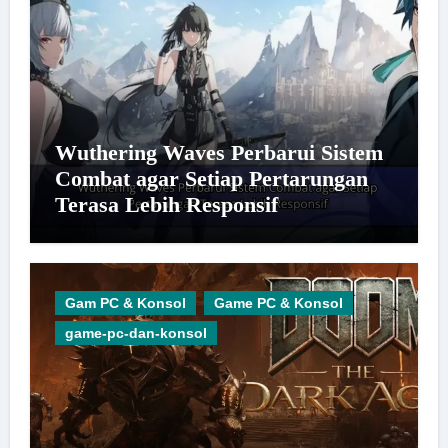
Wuthering Waves Perbarui Sistem
Combat agar Setiap Pertarungan
Terasa Lebih Responsif
Gam PC & Konsol
Game PC & Konsol
game-pc-dan-konsol