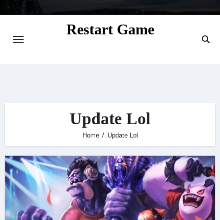
Skip
to
Restart Game
content
Situs Informasi Seputar Gamer dan
Perkembangan Game
Update Lol
Home
Update Lol