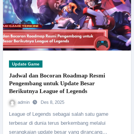
Update Game
Jadwal dan Bocoran Roadmap Resmi
Pengembang untuk Update Besar
Berikutnya League of Legends
admin
Des 8, 2025
League of Legends sebagai salah satu game
terbesar di dunia terus berkembang melalui
serangkaian update besar yang dirancang…