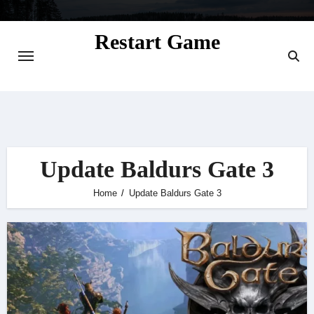
Skip
to
Restart Game
content
Situs Informasi Seputar Gamer dan
Perkembangan Game
Update Baldurs Gate 3
Home
Update Baldurs Gate 3