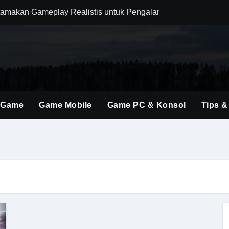
amakan Gameplay Realistis untuk Pengalaman Bermain yang L
m Combat agar Setiap Pertarungan Terasa Lebih Responsif
njakan Penggemar FPS dengan Dunia Medieval yang Lebih Im
 Wukong yang Seimbang untuk Bertahan dan Menyerang Boss 
olusi Shooter Modern dengan Teknologi dan Gameplay Generas
 Game
Game Mobile
Game PC & Konsol
Tips &
ru Lewat Update Season dengan Konten yang Lebih Segar
uler Berkat Pembaruan Gameplay dan Karakter Berkualitas
i Game Shooter Modern dengan Dunia Pertempuran yang Lebih 
ming Material Monster Hunter Wilds dengan Teknik Gameplay 
man Berburu Loot yang Lebih Dinamis bagi Semua Tipe Pemai