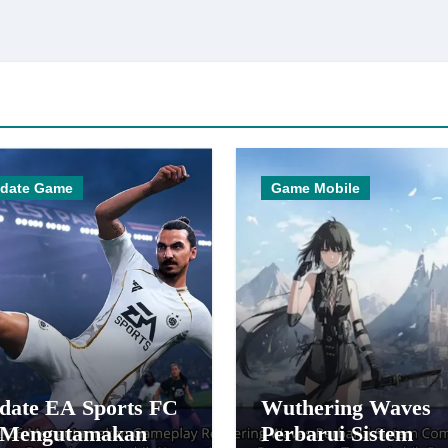
date Game
Game Mobile
date EA Sports FC
Wuthering Waves
 Mengutamakan
Perbarui Sistem