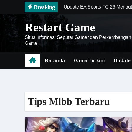
Skip
Breaking
Update EA Sports FC 26 Mengut
to
Wuthering Waves Perbarui Siste
content
Restart Game
Doom The Dark Ages Siap Mema
Situs Informasi Seputar Gamer dan Perkembangan
Rekomendasi Build Black Myth
Game
Battlefield 6 Menghadirkan Rev
Beranda
Game Terkini
Update
Apex Legends Memasuki Era Ba
Zenless Zone Zero Semakin Pop
Mengenal Battlefield 6 sebaga
Tips Mlbb Terbaru
Cara Menghemat Waktu Saat Far
Borderlands 4 Siapkan Pengala