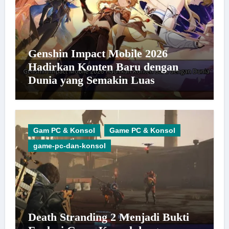
Genshin Impact Mobile 2026
Hadirkan Konten Baru dengan
Dunia yang Semakin Luas
Gam PC & Konsol
Game PC & Konsol
game-pc-dan-konsol
Death Stranding 2 Menjadi Bukti