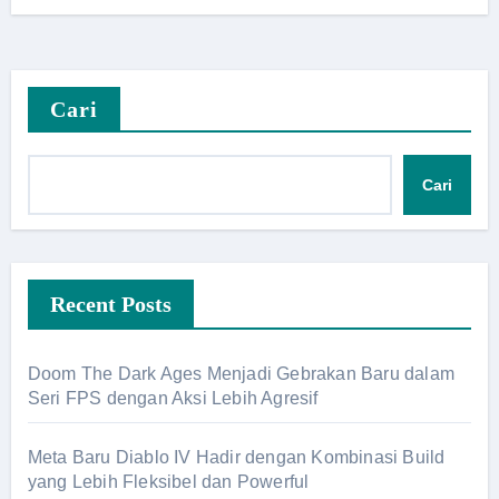
Cari
Cari
Recent Posts
Doom The Dark Ages Menjadi Gebrakan Baru dalam
Seri FPS dengan Aksi Lebih Agresif
Meta Baru Diablo IV Hadir dengan Kombinasi Build
yang Lebih Fleksibel dan Powerful