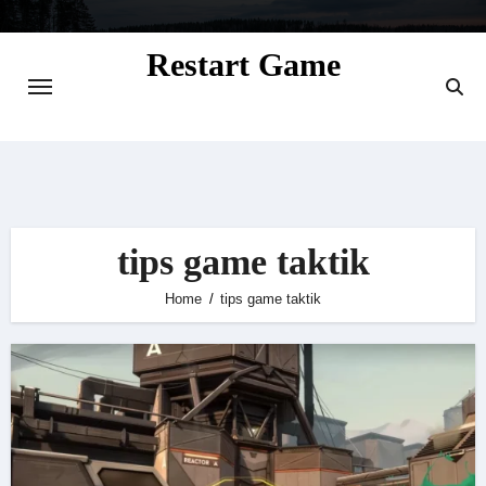
Skip
to
Restart Game
content
Situs Informasi Seputar Gamer dan
Perkembangan Game
tips game taktik
Home
tips game taktik