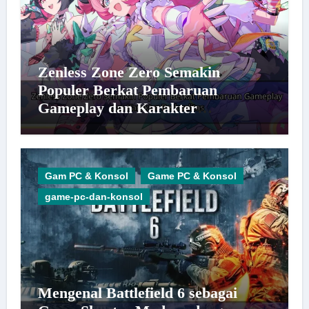
Zenless Zone Zero Semakin
Populer Berkat Pembaruan
Gameplay dan Karakter
Berkualitas
Gam PC & Konsol
Game PC & Konsol
game-pc-dan-konsol
Mengenal Battlefield 6 sebagai