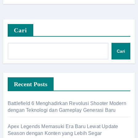
Cari
Cari
Recent Posts
Battlefield 6 Menghadirkan Revolusi Shooter Modern
dengan Teknologi dan Gameplay Generasi Baru
Apex Legends Memasuki Era Baru Lewat Update
Season dengan Konten yang Lebih Segar