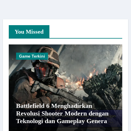
You Missed
Game Terkini
Battlefield 6 Menghadirkan
Revolusi Shooter Modern dengan
Teknologi dan Gameplay Generasi
Baru