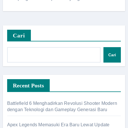
Cari
Cari
Recent Posts
Battlefield 6 Menghadirkan Revolusi Shooter Modern
dengan Teknologi dan Gameplay Generasi Baru
Apex Legends Memasuki Era Baru Lewat Update