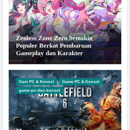
Zenless Zone Zero Semakin
Populer Berkat Pembaruan
Gameplay dan Karakter
Berkualitas
Gam PC & Konsol
Game PC & Konsol
game-pc-dan-konsol