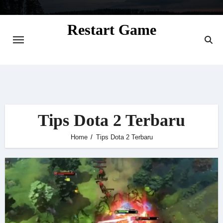
Skip
to
Restart Game
content
Situs Informasi Seputar Gamer dan
Perkembangan Game
Tips Dota 2 Terbaru
Home
Tips Dota 2 Terbaru