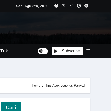
ebih Kompetitif
Sab. Agu 8th, 2026
ersif
Besar
i Baru
Subscribe
 Trik
Luas
Tepat
Home
Tips Apex Legends Ranked
n
Cari