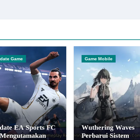
date Game
Game Mobile
date EA Sports FC
Wuthering Waves
 Mengutamakan
Perbarui Sistem