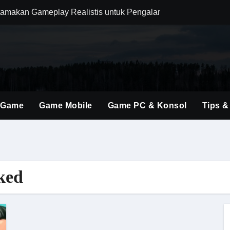
amakan Gameplay Realistis untuk Pengalaman Bermain yang L
m Combat agar Setiap Pertarungan Terasa Lebih Responsif
njakan Penggemar FPS dengan Dunia Medieval yang Lebih Im
 Wukong yang Seimbang untuk Bertahan dan Menyerang Boss 
olusi Shooter Modern dengan Teknologi dan Gameplay Generas
 Game
Game Mobile
Game PC & Konsol
Tips &
ru Lewat Update Season dengan Konten yang Lebih Segar
uler Berkat Pembaruan Gameplay dan Karakter Berkualitas
i Game Shooter Modern dengan Dunia Pertempuran yang Lebih 
ked
ming Material Monster Hunter Wilds dengan Teknik Gameplay 
man Berburu Loot yang Lebih Dinamis bagi Semua Tipe Pemai