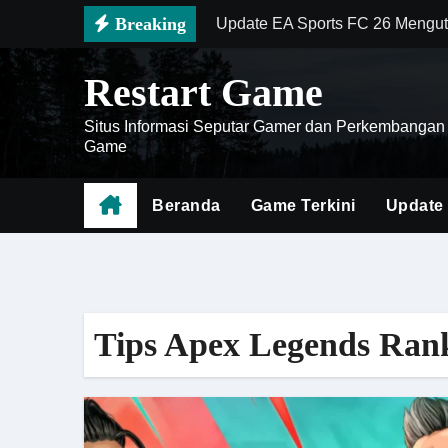
Skip
Breaking
Update EA Sports FC 26 Mengut
to
Wuthering Waves Perbarui Siste
content
Restart Game
Doom The Dark Ages Siap Mema
Situs Informasi Seputar Gamer dan Perkembangan
Rekomendasi Build Black Myth
Game
Battlefield 6 Menghadirkan Rev
Beranda
Game Terkini
Update
Apex Legends Memasuki Era Ba
Zenless Zone Zero Semakin Pop
Mengenal Battlefield 6 sebaga
Tips Apex Legends Ran
Cara Menghemat Waktu Saat Far
Borderlands 4 Siapkan Pengala