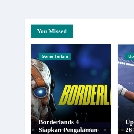
You Missed
Game Terkini
Up
Borderlands 4
Up
Siapkan Pengalaman
26