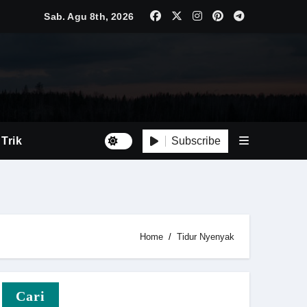
ebih Kompetitif
Sab. Agu 8th, 2026
ersif
Besar
i Baru
Subscribe
 Trik
Luas
Tepat
Home
Tidur Nyenyak
n
Cari