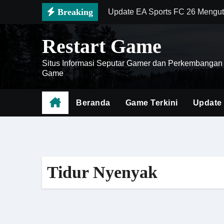
Skip
Breaking
Update EA Sports FC 26 Mengut
to
Wuthering Waves Perbarui Siste
content
Restart Game
Doom The Dark Ages Siap Mema
Situs Informasi Seputar Gamer dan Perkembangan
Rekomendasi Build Black Myth
Game
Battlefield 6 Menghadirkan Rev
Beranda
Game Terkini
Update
Apex Legends Memasuki Era Ba
Zenless Zone Zero Semakin Pop
Mengenal Battlefield 6 sebaga
Tidur Nyenyak
Cara Menghemat Waktu Saat Far
Borderlands 4 Siapkan Pengala