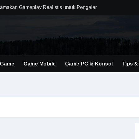
amakan Gameplay Realistis untuk Pengalaman Bermain yang L
m Combat agar Setiap Pertarungan Terasa Lebih Responsif
njakan Penggemar FPS dengan Dunia Medieval yang Lebih Im
 Wukong yang Seimbang untuk Bertahan dan Menyerang Boss 
olusi Shooter Modern dengan Teknologi dan Gameplay Generas
 Game
Game Mobile
Game PC & Konsol
Tips &
ru Lewat Update Season dengan Konten yang Lebih Segar
uler Berkat Pembaruan Gameplay dan Karakter Berkualitas
i Game Shooter Modern dengan Dunia Pertempuran yang Lebih 
ming Material Monster Hunter Wilds dengan Teknik Gameplay 
man Berburu Loot yang Lebih Dinamis bagi Semua Tipe Pemai