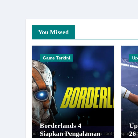
You Missed
Game Terkini
Up
Borderlands 4
Up
Siapkan Pengalaman
26