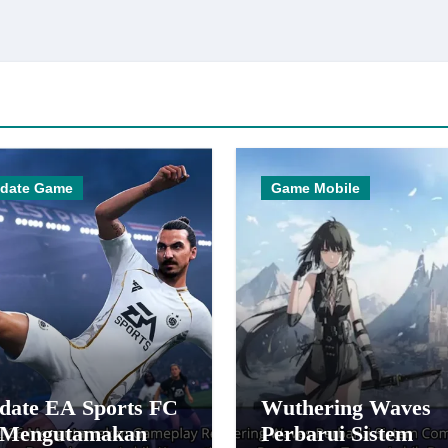
date Game
Game Mobile
date EA Sports FC
Wuthering Waves
 Mengutamakan
Perbarui Sistem