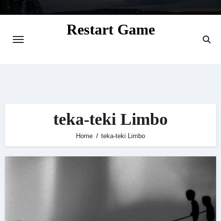
Skip
to
Restart Game
content
Situs Informasi Seputar Gamer dan
Perkembangan Game
teka-teki Limbo
Home
teka-teki Limbo