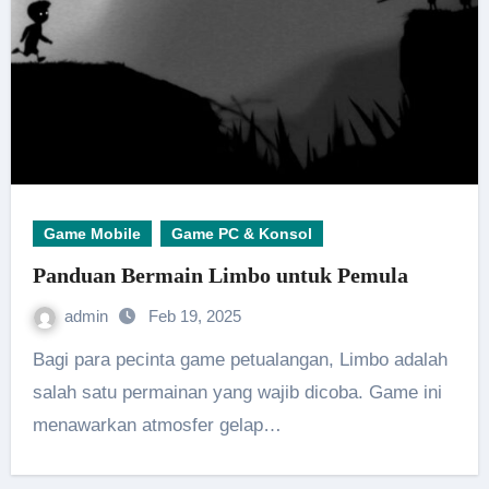
Game Mobile
Game PC & Konsol
Panduan Bermain Limbo untuk Pemula
admin
Feb 19, 2025
Bagi para pecinta game petualangan, Limbo adalah
salah satu permainan yang wajib dicoba. Game ini
menawarkan atmosfer gelap…