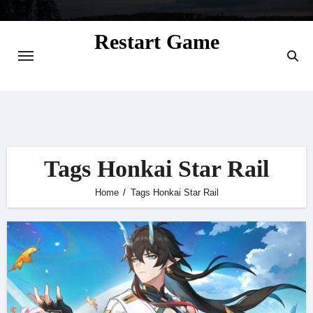
Skip
to
Restart Game
content
Situs Informasi Seputar Gamer dan
Perkembangan Game
Tags Honkai Star Rail
Home
Tags Honkai Star Rail