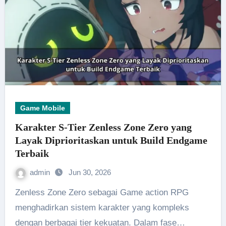
Game Mobile
Karakter S-Tier Zenless Zone Zero yang
Layak Diprioritaskan untuk Build Endgame
Terbaik
admin
Jun 30, 2026
Zenless Zone Zero sebagai Game action RPG
menghadirkan sistem karakter yang kompleks
dengan berbagai tier kekuatan. Dalam fase…