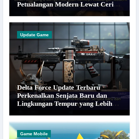
Petualangan Modern Lewat Cerita
dan Dunia yang Lebih Hidup
Update Game
Delta Force Update Terbaru
Perkenalkan Senjata Baru dan
Lingkungan Tempur yang Lebih
Dinamis
Game Mobile