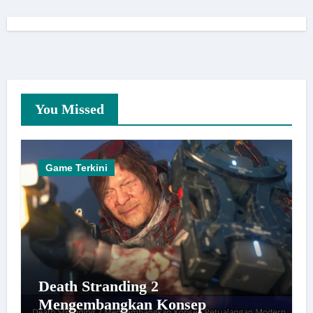
You Missed
Game Terkini
Death Stranding 2
Mengembangkan Konsep