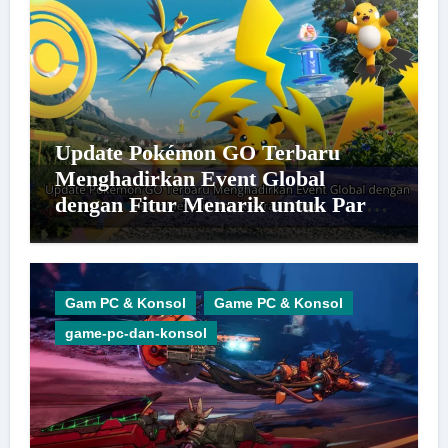
Update Pokémon GO Terbaru
Menghadirkan Event Global
dengan Fitur Menarik untuk Para
Trainer
Gam PC & Konsol
Game PC & Konsol
game-pc-dan-konsol