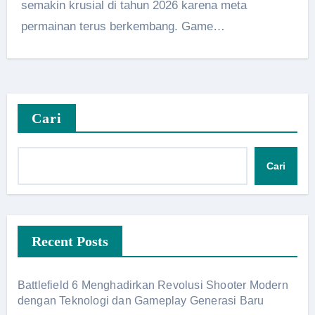
semakin krusial di tahun 2026 karena meta
permainan terus berkembang. Game…
Cari
Cari
Recent Posts
Battlefield 6 Menghadirkan Revolusi Shooter Modern
dengan Teknologi dan Gameplay Generasi Baru