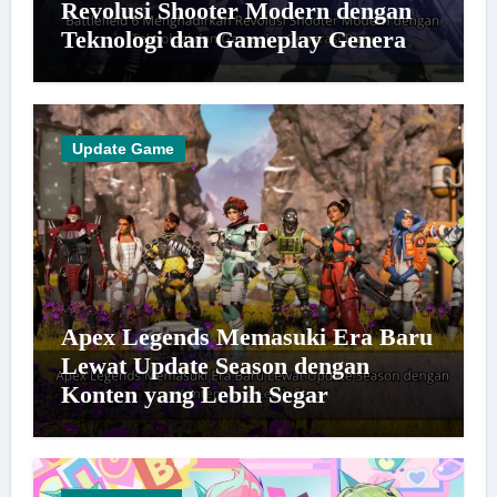
Revolusi Shooter Modern dengan
Teknologi dan Gameplay Generasi
Baru
Update Game
Apex Legends Memasuki Era Baru
Lewat Update Season dengan
Konten yang Lebih Segar