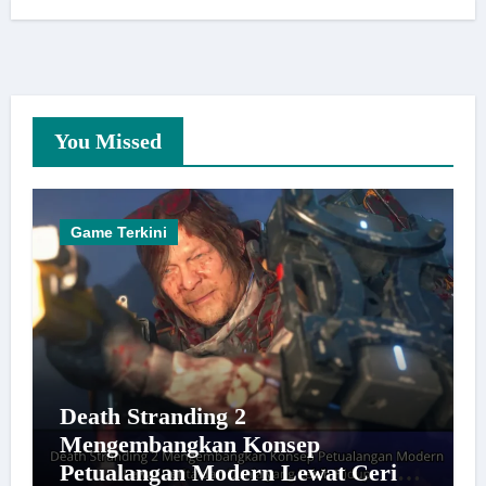
You Missed
Game Terkini
Death Stranding 2
Mengembangkan Konsep
Petualangan Modern Lewat Cerita