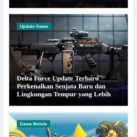
dan Dunia yang Lebih Hidup
Update Game
Delta Force Update Terbaru
Perkenalkan Senjata Baru dan
Lingkungan Tempur yang Lebih
Dinamis
Game Mobile