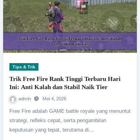
Tips & Trik
Trik Free Fire Rank Tinggi Terbaru Hari
Ini: Anti Kalah dan Stabil Naik Tier
admin
Mei 4, 2026
Free Fire adalah GAME battle royale yang menuntut
strategi, refleks cepat, serta pengambilan
keputusan yang tepat, terutama di…