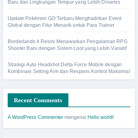
Baru dan Lingkungan Tempur yang Lebih Dinamis
Update Pokémon GO Terbaru Menghadirkan Event
Global dengan Fitur Menarik untuk Para Trainer
Borderlands 4 Resmi Menawarkan Pengalaman RPG
Shooter Baru dengan Sistem Loot yang Lebih Variatif
Strategi Auto Headshot Delta Force Mobile dengan
Kombinasi Setting Aim dan Respons Kontrol Maksimal
Recent Comments
A WordPress Commenter
mengenai
Hello world!