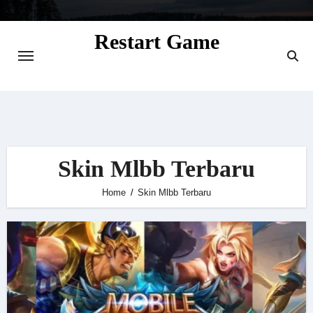
Skip
to
Restart Game
content
Situs Informasi Seputar Gamer dan
Perkembangan Game
Skin Mlbb Terbaru
Home
Skin Mlbb Terbaru