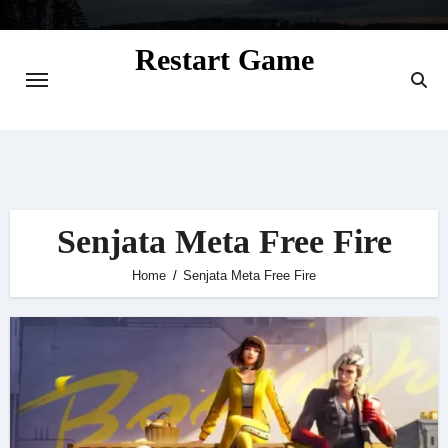
Skip
to
Restart Game
content
Situs Informasi Seputar Gamer dan
Perkembangan Game
Senjata Meta Free Fire
Home
Senjata Meta Free Fire