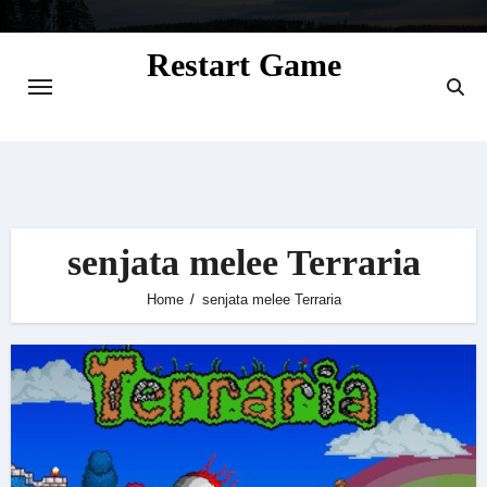
Skip
to
Restart Game
content
Situs Informasi Seputar Gamer dan
Perkembangan Game
senjata melee Terraria
Home
senjata melee Terraria