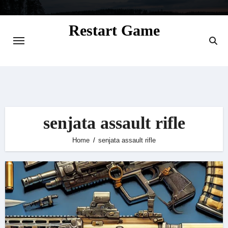
Skip
to
Restart Game
content
Situs Informasi Seputar Gamer dan
Perkembangan Game
senjata assault rifle
Home
senjata assault rifle