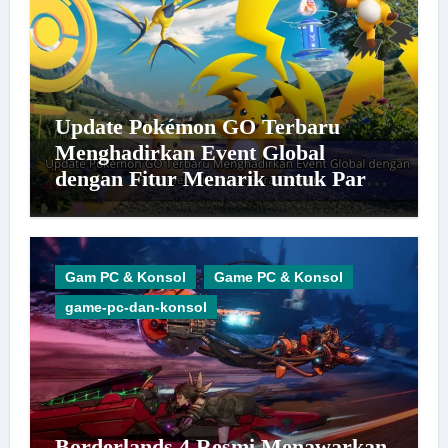
Update Pokémon GO Terbaru
Menghadirkan Event Global
dengan Fitur Menarik untuk Para
Trainer
Gam PC & Konsol
Game PC & Konsol
game-pc-dan-konsol
Borderlands 4 Resmi Menawarkan