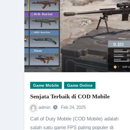
Game Mobile
Game Online
Senjata Terbaik di COD Mobile
admin
Feb 24, 2025
Call of Duty Mobile (COD Mobile) adalah
salah satu game FPS paling populer di