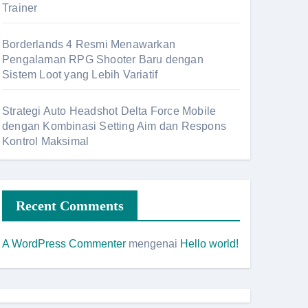
Trainer
Borderlands 4 Resmi Menawarkan
Pengalaman RPG Shooter Baru dengan
Sistem Loot yang Lebih Variatif
Strategi Auto Headshot Delta Force Mobile
dengan Kombinasi Setting Aim dan Respons
Kontrol Maksimal
Recent Comments
A WordPress Commenter
mengenai
Hello world!