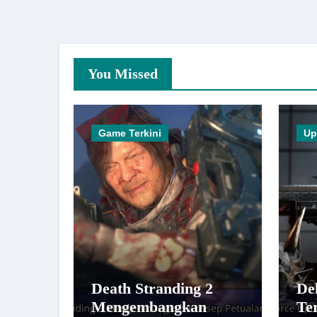
You Missed
Game Terkini
Up
Death Stranding 2
De
Mengembangkan
Te