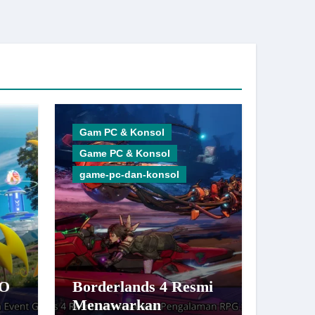
Gam PC & Konsol
Game PC & Konsol
game-pc-dan-konsol
GO
Borderlands 4 Resmi
Menawarkan