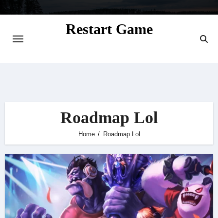
Skip
to
Restart Game
content
Situs Informasi Seputar Gamer dan
Perkembangan Game
Roadmap Lol
Home
Roadmap Lol