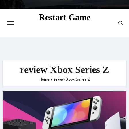
Skip
to
Restart Game
content
Situs Informasi Seputar Gamer dan
Perkembangan Game
review Xbox Series Z
Home
review Xbox Series Z