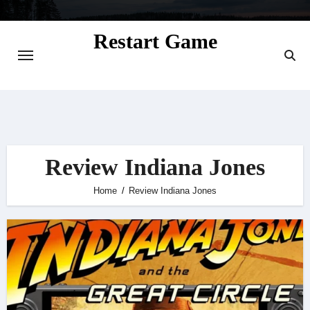
Skip
to
Restart Game
content
Situs Informasi Seputar Gamer dan
Perkembangan Game
Review Indiana Jones
Home
Review Indiana Jones