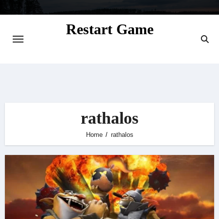
Skip
to
Restart Game
content
Situs Informasi Seputar Gamer dan
Perkembangan Game
rathalos
Home
rathalos