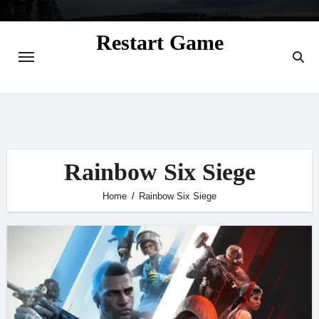
Skip
to
Restart Game
content
Situs Informasi Seputar Gamer dan
Perkembangan Game
Rainbow Six Siege
Home
Rainbow Six Siege