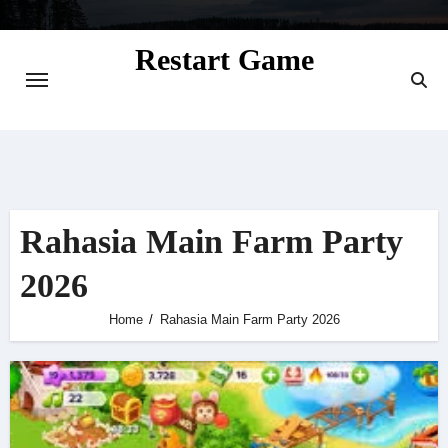
Skip
to
Restart Game
content
Situs Informasi Seputar Gamer dan
Perkembangan Game
Rahasia Main Farm Party
2026
Home
Rahasia Main Farm Party 2026